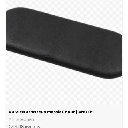
product
heeft
meerdere
variaties.
Deze
optie
kan
gekozen
worden
op
de
productpagina
KUSSEN armsteun massief hout | ANOLE
Armsteunen
€
44.98
Incl. BTW