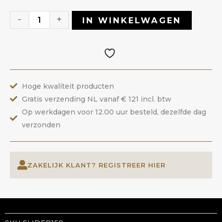
159
|
-
+
IN WINKELWAGEN
ANOLE
aantal
Hoge kwaliteit producten
Gratis verzending NL vanaf € 121 incl. btw
Op werkdagen voor 12.00 uur besteld, dezelfde dag
verzonden
ZAKELIJK KLANT? REGISTREER HIER