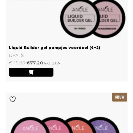
Liquid Builder gel pompjes voordeel (4+2)
DEALS
€
115.80
€
77.20
Incl. BTW
Oorspronkelijke
Huidige
NIEUW
prijs
prijs
was:
is:
€239.22.
€159.48.