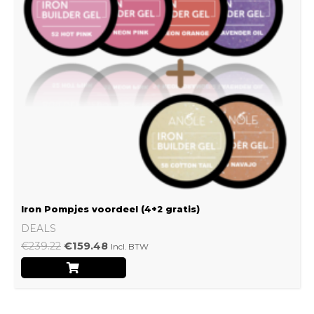
Iron Pompjes voordeel (4+2 gratis)
DEALS
€
239.22
€
159.48
Incl. BTW