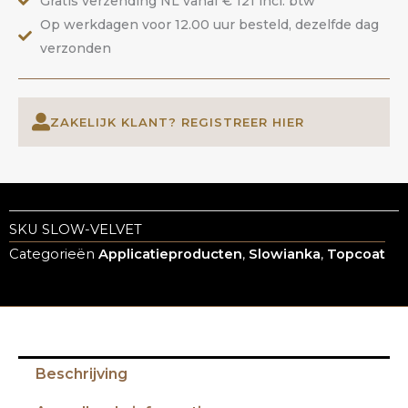
Gratis verzending NL vanaf € 121 incl. btw
Op werkdagen voor 12.00 uur besteld, dezelfde dag
verzonden
ZAKELIJK KLANT? REGISTREER HIER
SKU
SLOW-VELVET
Categorieën
Applicatieproducten
,
Slowianka
,
Topcoat
Beschrijving