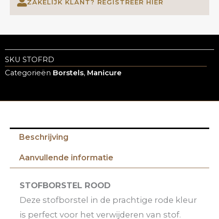
ZAKELIJK KLANT? REGISTREER HIER
SKU
STOFRD
Categorieën
Borstels
,
Manicure
Beschrijving
Aanvullende informatie
STOFBORSTEL ROOD
Deze stofborstel in de prachtige rode kleur
is perfect voor het verwijderen van stof.