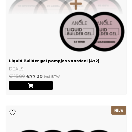
Liquid Builder gel pompjes voordeel (4+2)
DEALS
€
115.80
€
77.20
Incl. BTW
Oorspronkelijke
Huidige
NIEUW
prijs
prijs
was:
is:
€239.22.
€159.48.