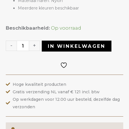
Materiaal haren: Nylon
Meerdere kleuren beschikbaar
Stofborstel
Beschikbaarheid:
Op voorraad
Rood
aantal
-
+
IN WINKELWAGEN
Hoge kwaliteit producten
Gratis verzending NL vanaf € 121 incl. btw
Op werkdagen voor 12.00 uur besteld, dezelfde dag
verzonden