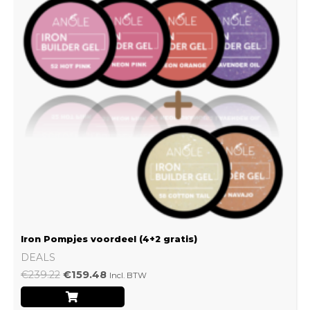
Iron Pompjes voordeel (4+2 gratis)
DEALS
€
239.22
€
159.48
Incl. BTW