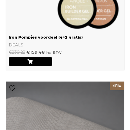
Iron Pompjes voordeel (4+2 gratis)
DEALS
€
239.22
€
159.48
Incl. BTW
Dit
NIEUW
product
heeft
meerdere
variaties.
Deze