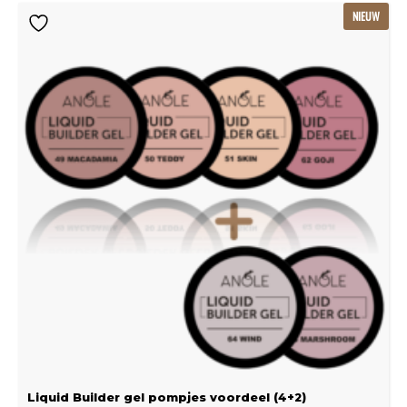
Oorspronkelijke
Huidige
NIEUW
prijs
prijs
was:
is:
€115.80.
€77.20.
Liquid Builder gel pompjes voordeel (4+2)