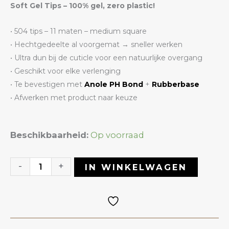
Soft Gel Tips – 100% gel, zero plastic!
• 504 tips – 11 maten – medium square
• Hechtgedeelte al voorgemat → sneller werken
• Ultra dun bij de cuticle voor een natuurlijke overgang
• Geschikt voor elke verlenging
• Te bevestigen met
Anole PH Bond
+
Rubberbase
• Afwerken met product naar keuze
Soft
Beschikbaarheid:
Op voorraad
Gel
Tips
-
+
IN WINKELWAGEN
Medium
Square
|
ANOLE