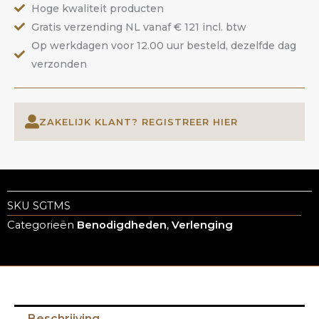
Hoge kwaliteit producten
aantal
Gratis verzending NL vanaf € 121 incl. btw
Op werkdagen voor 12.00 uur besteld, dezelfde dag
verzonden
ZAKELIJK KLANT? REGISTREER HIER
SKU
SGTMS
Categorieën
Benodigdheden
,
Verlenging
Beschrijving