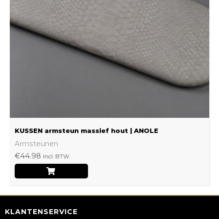
optie
kan
gekozen
worden
op
de
productpagina
KUSSEN armsteun massief hout | ANOLE
Armsteunen
€
44.98
Incl. BTW
KLANTENSERVICE