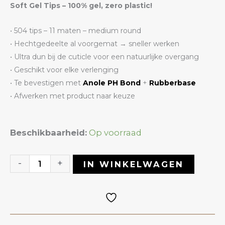
Soft Gel Tips – 100% gel, zero plastic!
• 504 tips – 11 maten – medium round
• Hechtgedeelte al voorgemat → sneller werken
• Ultra dun bij de cuticle voor een natuurlijke overgang
• Geschikt voor elke verlenging
• Te bevestigen met
Anole PH Bond
+
Rubberbase
• Afwerken met product naar keuze
Soft
Beschikbaarheid:
Op voorraad
Gel
Tips
-
+
IN WINKELWAGEN
Medium
Round
|
ANOLE