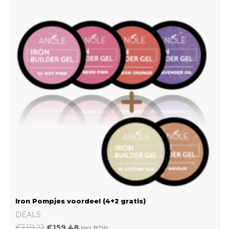
was:
is:
€239.22.
€159.48.
Iron Pompjes voordeel (4+2 gratis)
DEALS
€
239.22
€
159.48
Incl. BTW