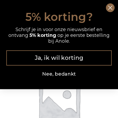
Ga
0
Wink
naar
5% korting?
de
OP WERKDAGEN VOOR 12.00 UUR BESTELD, DEZELFDE DAG VERZONDEN
inhoud
Schrijf je in voor onze nieuwsbrief en
ontvang
5% korting
op je eerste bestelling
bij Anole.
Ja, ik wil korting
Nee, bedankt