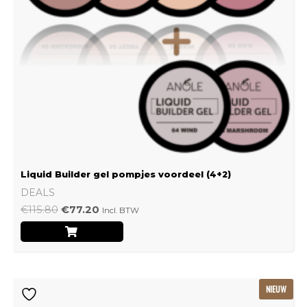
Liquid Builder gel pompjes voordeel (4+2)
DEALS
€
115.80
€
77.20
Incl. BTW
Oorspronkelijke
Huidige
NIEUW
prijs
prijs