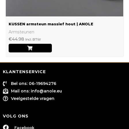
productpagina
KUSSEN armsteun massief hout | ANOLE
Armsteunen
€
44.98
Incl. BTW
KLANTENSERVICE
Bel ons: 06-19694276
Mail ons:
info@anole.eu
Veelgestelde vragen
VOLG ONS
Facebook