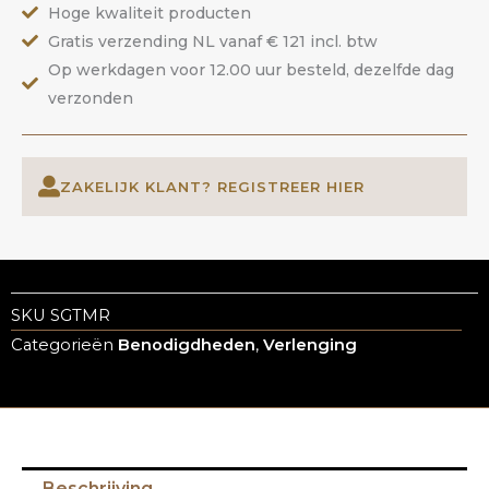
Hoge kwaliteit producten
aantal
Gratis verzending NL vanaf € 121 incl. btw
Op werkdagen voor 12.00 uur besteld, dezelfde dag
verzonden
ZAKELIJK KLANT? REGISTREER HIER
SKU
SGTMR
Categorieën
Benodigdheden
,
Verlenging
Beschrijving