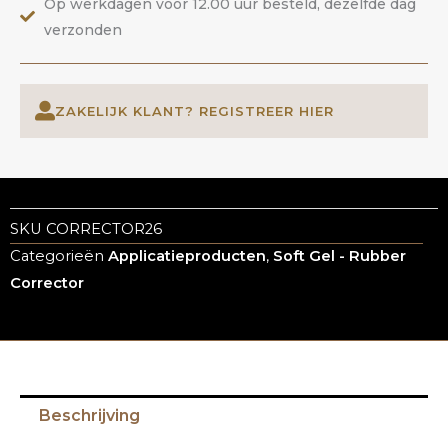
Op werkdagen voor 12.00 uur besteld, dezelfde dag
verzonden
ZAKELIJK KLANT? REGISTREER HIER
SKU
CORRECTOR26
Categorieën
Applicatieproducten
,
Soft Gel - Rubber
Corrector
Beschrijving