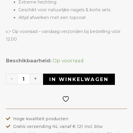
Extreme hechting
Geschikt voor natuurlijke nagels & korte sets
Altijd afwerken met een topcoat
👉 Op voorraad – vandaag verzonden bij bestelling vóór
12:00
Rubber
Beschikbaarheid:
Op voorraad
Corrector
26
-
+
IN WINKELWAGEN
Nude
|
ANOLE
aantal
Hoge kwaliteit producten
Gratis verzending NL vanaf € 121 incl. btw