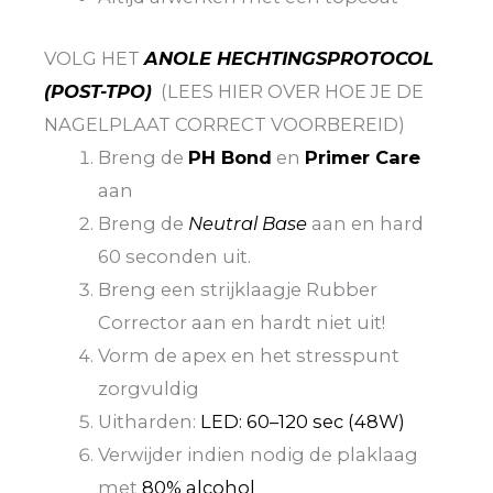
VOLG HET
ANOLE HECHTINGSPROTOCOL
(POST-TPO)
(LEES HIER OVER HOE JE DE
NAGELPLAAT CORRECT VOORBEREID)
Breng de
PH Bond
en
Primer Care
aan
Breng de
Neutral Base
aan en hard
60 seconden uit.
Breng een strijklaagje Rubber
Corrector aan en hardt niet uit!
Vorm de apex en het stresspunt
zorgvuldig
Uitharden:
LED: 60–120 sec (48W)
Verwijder indien nodig de plaklaag
met
80% alcohol