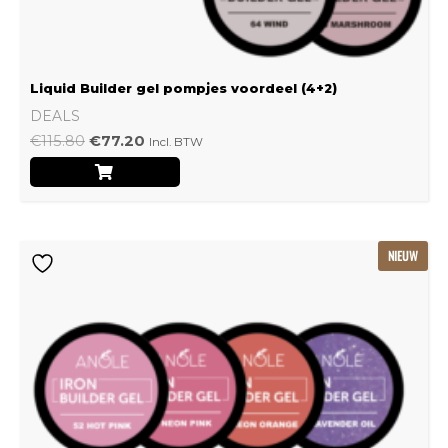
Liquid Builder gel pompjes voordeel (4+2)
DEALS
€
115.80
€
77.20
Incl. BTW
Oorspronkelijke
Huidige
NIEUW
prijs
prijs
was:
is:
€239.22.
€159.48.