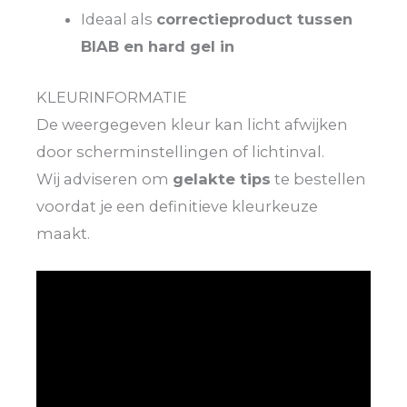
Ideaal als
correctieproduct tussen
BIAB en hard gel in
KLEURINFORMATIE
De weergegeven kleur kan licht afwijken
door scherminstellingen of lichtinval.
Wij adviseren om
gelakte tips
te bestellen
voordat je een definitieve kleurkeuze
maakt.