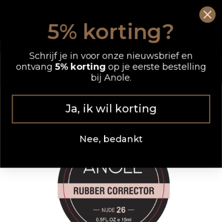
Ga
0
Wink
naar
5% korting?
de
OP WERKDAGEN VOOR 12.00 UUR BESTELD, DEZELFDE DAG VERZONDEN
inhoud
Schrijf je in voor onze nieuwsbrief en
ontvang
5% korting
op je eerste bestelling
bij Anole.
Ja, ik wil korting
Nee, bedankt