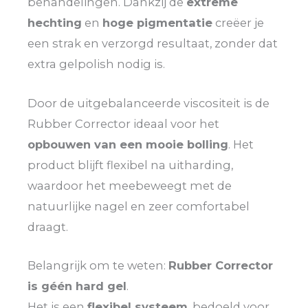
behandelingen. Dankzij de
extreme
hechting
en
hoge pigmentatie
creëer je
een strak en verzorgd resultaat, zonder dat
extra gelpolish nodig is.
Door de uitgebalanceerde viscositeit is de
Rubber Corrector ideaal voor het
opbouwen van een mooie bolling
. Het
product blijft flexibel na uitharding,
waardoor het meebeweegt met de
natuurlijke nagel en zeer comfortabel
draagt.
Belangrijk om te weten:
Rubber Corrector
is géén hard gel
.
Het is een
flexibel systeem
, bedoeld voor