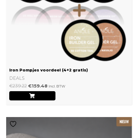
Iron Pompjes voordeel (4+2 gratis)
DEALS
€
239.22
€
159.48
Incl. BTW
Dit
NIEUW
product