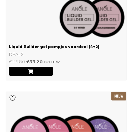
Liquid Builder gel pompjes voordeel (4+2)
DEALS
€
115.80
€
77.20
Incl. BTW
Oorspronkelijke
Huidige
NIEUW
prijs
prijs
was:
is:
€239.22.
€159.48.