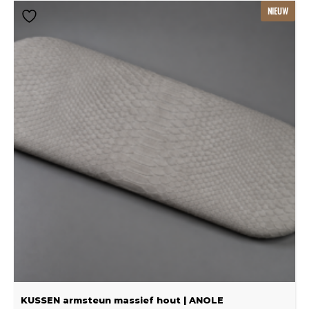
Dit
NIEUW
product
heeft
meerdere
variaties.
Deze
optie
kan
gekozen
worden
op
de
productpagina
KUSSEN armsteun massief hout | ANOLE