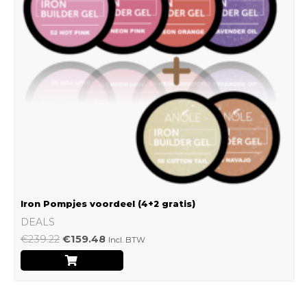
Iron Pompjes voordeel (4+2 gratis)
DEALS
€
239.22
€
159.48
Incl. BTW