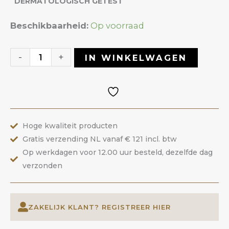
DERMATOLOGISCH GETEST
Rubber
Beschikbaarheid:
Op voorraad
Corrector
25
-
+
IN WINKELWAGEN
Nude
|
ANOLE
aantal
Hoge kwaliteit producten
Gratis verzending NL vanaf € 121 incl. btw
Op werkdagen voor 12.00 uur besteld, dezelfde dag
verzonden
ZAKELIJK KLANT? REGISTREER HIER