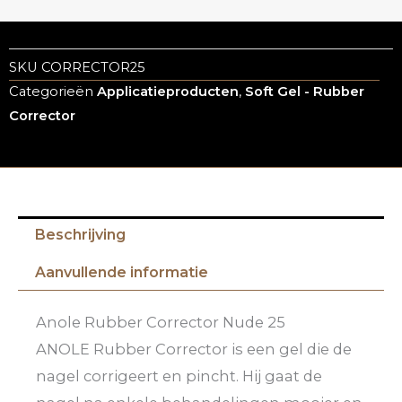
SKU
CORRECTOR25
Categorieën
Applicatieproducten
,
Soft Gel - Rubber
Corrector
Beschrijving
Aanvullende informatie
Anole Rubber Corrector Nude 25
ANOLE Rubber Corrector is een gel die de
nagel corrigeert en pincht. Hij gaat de