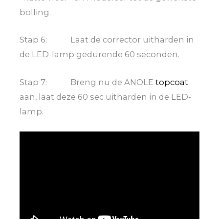
bolling.
Stap 6: Laat de corrector uitharden in
de LED-lamp gedurende 60 seconden.
Stap 7:
Breng nu de ANOLE
topcoat
aan, laat deze 60 sec uitharden in de LED-
lamp.