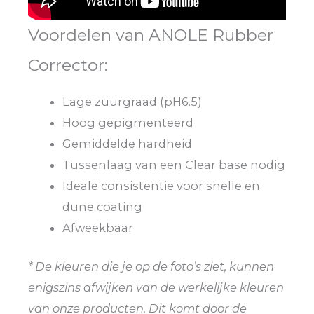
Voordelen van ANOLE Rubber
Corrector:
Lage zuurgraad (pH6.5)
Hoog gepigmenteerd
Gemiddelde hardheid
Tussenlaag van een Clear base nodig
Ideale consistentie voor snelle en
dune coating
Afweekbaar
* De kleuren die je op de foto’s ziet, kunnen
enigszins afwijken van de werkelijke kleuren
van onze producten. Dit komt door de