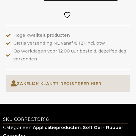
Nude
|
ANOLE
aantal
Hoge kwaliteit producten
Gratis verzending NL vanaf € 121 incl. btw
Op werkdagen voor 12.00 uur besteld, dezelfde dag
verzonden
ZAKELIJK KLANT? REGISTREER HIER
SKU
CORRECTOR16
Categorieën
Applicatieproducten
,
Soft Gel - Rubber
Corrector