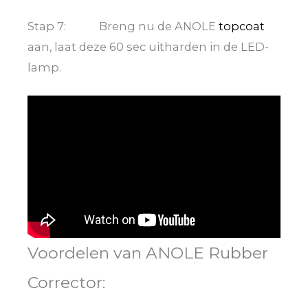
Stap 7:
Breng nu de ANOLE
topcoat
aan, laat deze 60 sec uitharden in de LED-
lamp.
Voordelen van ANOLE Rubber
Corrector: