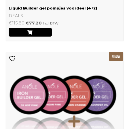
Liquid Builder gel pompjes voordeel (4+2)
DEALS
€
115.80
€
77.20
Incl. BTW
Oorspronkelijke
Huidige
NIEUW
prijs
prijs
was:
is:
€239.22.
€159.48.