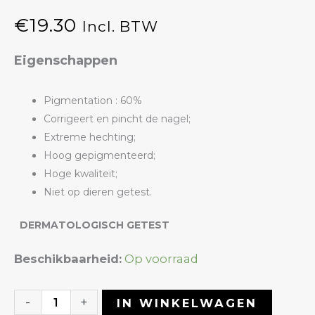
€
19.30
Incl. BTW
Eigenschappen
Pigmentation : 60%
Corrigeert en pincht de nagel;
Extreme hechting;
Hoog gepigmenteerd;
Hoge kwaliteit;
Niet op dieren getest.
DERMATOLOGISCH GETEST
Rubber
Beschikbaarheid:
Op voorraad
Corrector
16
-
+
IN WINKELWAGEN