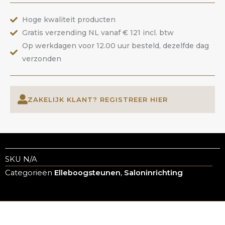
Hoge kwaliteit producten
Gratis verzending NL vanaf € 121 incl. btw
Op werkdagen voor 12.00 uur besteld, dezelfde dag
verzonden
ZAKELIJK KLANT? REGISTREER HIER
SKU
N/A
Categorieën
Elleboogsteunen
,
Saloninrichting