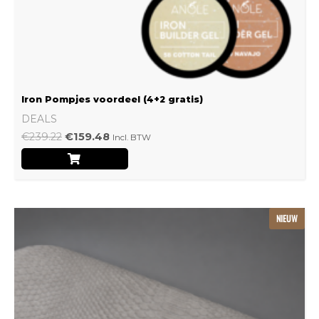
Iron Pompjes voordeel (4+2 gratis)
DEALS
€
239.22
€
159.48
Incl. BTW
Dit
NIEUW
product
heeft
meerdere
variaties.