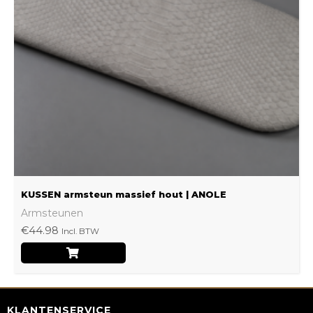
Deze
optie
kan
gekozen
worden
op
de
productpagina
KUSSEN armsteun massief hout | ANOLE
Armsteunen
€
44.98
Incl. BTW
KLANTENSERVICE