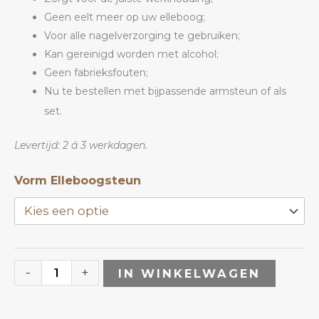
Geen eelt meer op uw elleboog;
Voor alle nagelverzorging te gebruiken;
Kan gereinigd worden met alcohol;
Geen fabrieksfouten;
Nu te bestellen met bijpassende armsteun of als
set.
Levertijd: 2 á 3 werkdagen.
Reptiel
Vorm Elleboogsteun
Beige/Goud
Elleboogsteun
|
ANOLE
-
+
IN WINKELWAGEN
aantal