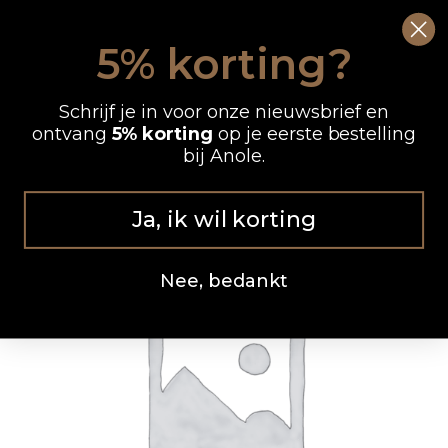
Ga
0
Wink
naar
5% korting?
de
OP WERKDAGEN VOOR 12.00 UUR BESTELD, DEZELFDE DAG VERZONDEN
inhoud
Schrijf je in voor onze nieuwsbrief en
ontvang
5% korting
op je eerste bestelling
bij Anole.
Ja, ik wil korting
Nee, bedankt