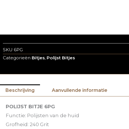
SKU
6PG
Categorieën
Bitjes
,
Polijst Bitjes
Beschrijving
Aanvullende informatie
POLIJST BITJE 6PG
Functie: Polijsten van de huid
Grofheid: 240 Grit