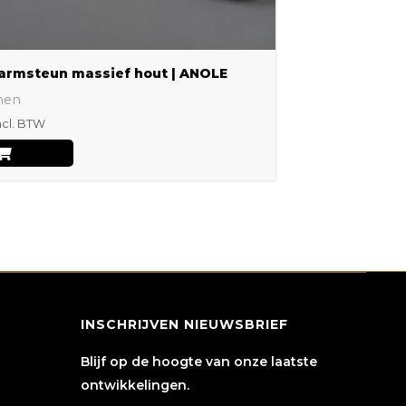
de
productpagina
armsteun massief hout | ANOLE
nen
ncl. BTW
INSCHRIJVEN NIEUWSBRIEF
Blijf op de hoogte van onze laatste
ontwikkelingen.