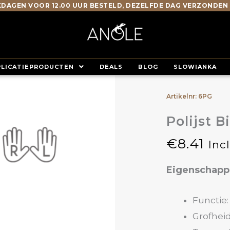
DAGEN VOOR 12.00 UUR BESTELD, DEZELFDE DAG VERZONDEN
PLICATIEPRODUCTEN
DEALS
BLOG
SLOWIANKA
Artikelnr: 6PG
Polijst 
€
8.41
Inc
Eigenschap
Functie:
Grofheid