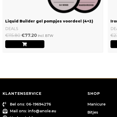
Liquid Builder gel pompjes voordeel (4+2)
Iro
DEALS
DE
€
115.80
€
77.20
€
2
Incl. BTW
KLANTENSERVICE
SHOP
Bel ons: 06-19694276
Manicure
Mail ons:
info@anole.eu
Bitjes