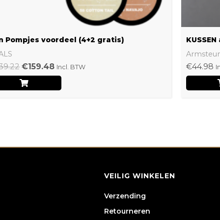
n Pompjes voordeel (4+2 gratis)
KUSSEN 
ALS
Armsteu
39.22
€
159.48
€
44.98
Incl. BTW
I
VEILIG WINKELEN
Verzending
Retourneren