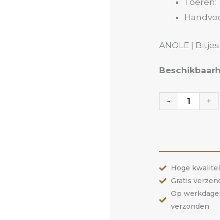
Toeren: 
Handvoo
ANOLE | Bitjes 
Polijst
Beschikbaarh
Bitje
6PG
-
+
|
ANOLE
aantal
Hoge kwalite
Gratis verzen
Op werkdagen 
verzonden