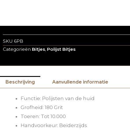
SKU
6PB
Categorieën
Bitjes
,
Polijst Bitjes
Beschrijving
Aanvullende informatie
Functie: Polijsten van de huid
Grofheid: 180 Grit
Toeren: Tot 10.000
Handvoorkeur: Beiderzijds