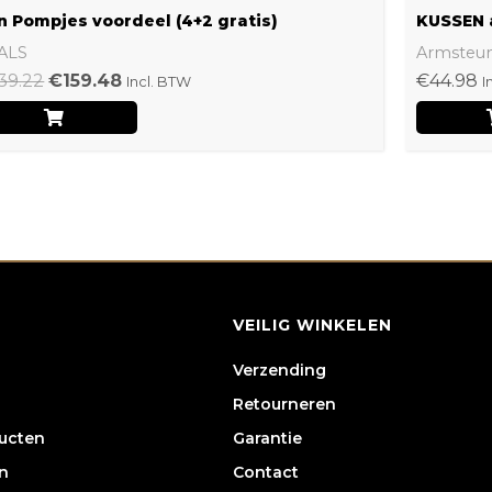
n Pompjes voordeel (4+2 gratis)
KUSSEN 
ALS
Armsteu
39.22
€
159.48
€
44.98
Incl. BTW
I
VEILIG WINKELEN
Verzending
Retourneren
ducten
Garantie
n
Contact