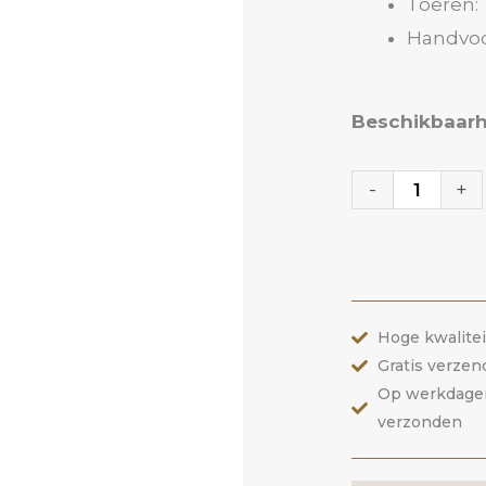
Toeren: 
Handvoo
Polijst
Beschikbaarh
Bitje
6PB
-
+
|
ANOLE
aantal
Hoge kwalite
Gratis verzen
Op werkdagen 
verzonden