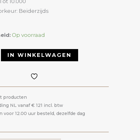
Tot 10.000
rkeur: Beiderzijds
eid:
Op voorraad
IN WINKELWAGEN
it producten
ding NL vanaf € 121 incl. btw
voor 12.00 uur besteld, dezelfde dag