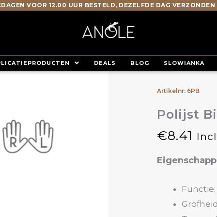
DAGEN VOOR 12.00 UUR BESTELD, DEZELFDE DAG VERZONDEN
PLICATIEPRODUCTEN
DEALS
BLOG
SLOWIANKA
Artikelnr: 6PB
Polijst 
€
8.41
Inc
Eigenschap
Functie:
Grofheid: