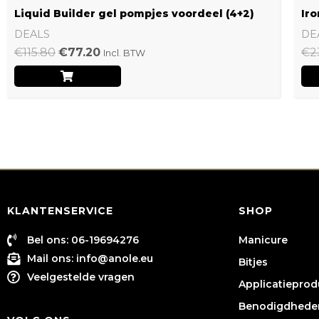
Liquid Builder gel pompjes voordeel (4+2)
Iro
DEALS
DE
€
115.80
€
77.20
€
2
Incl. BTW
KLANTENSERVICE
SHOP
Bel ons: 06-19694276
Manicure
Mail ons:
info@anole.eu
Bitjes
Veelgestelde vragen
Applicatiepro
Benodigdhede