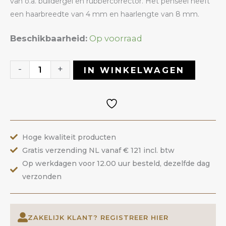
van o.a. buildergel en rubbercorrector. Het penseel heeft
een haarbreedte van 4 mm en haarlengte van 8 mm.
Penseel
Beschikbaarheid:
Op voorraad
Flat
03
-
+
IN WINKELWAGEN
|
ANOLE
aantal
Hoge kwaliteit producten
Gratis verzending NL vanaf € 121 incl. btw
Op werkdagen voor 12.00 uur besteld, dezelfde dag
verzonden
ZAKELIJK KLANT? REGISTREER HIER