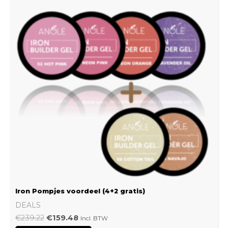
€239.22.
€159.48.
Iron Pompjes voordeel (4+2 gratis)
DEALS
€
239.22
€
159.48
Incl. BTW