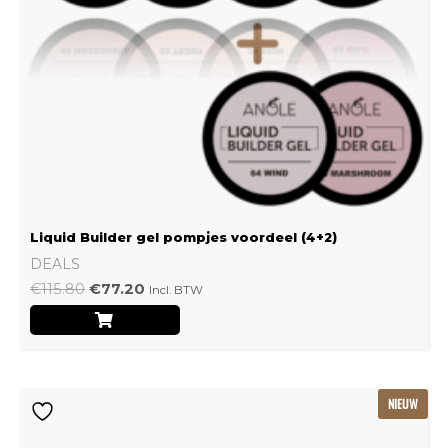
Liquid Builder gel pompjes voordeel (4+2)
DEALS
€
115.80
€
77.20
Incl. BTW
Oorspronkelijke
Huidige
NIEUW
prijs
prijs
was:
is: