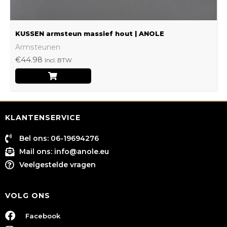
productpagina
KUSSEN armsteun massief hout | ANOLE
Armsteunen
€
44.98
Incl. BTW
KLANTENSERVICE
Bel ons: 06-19694276
Mail ons:
info@anole.eu
Veelgestelde vragen
VOLG ONS
Facebook