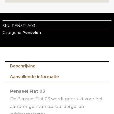
SKU
PENSFLA03
Categorie
Penselen
Beschrijving
Aanvullende informatie
Penseel Flat 03
De Penseel Flat 03 wordt gebruikt voor het
aanbrengen van o.a. buildergel en
rubbercorrector.