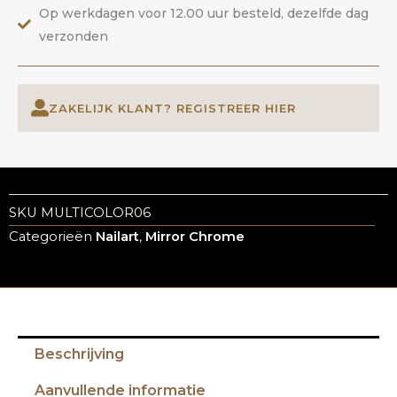
Op werkdagen voor 12.00 uur besteld, dezelfde dag
verzonden
ZAKELIJK KLANT? REGISTREER HIER
SKU
MULTICOLOR06
Categorieën
Nailart
,
Mirror Chrome
Beschrijving
Aanvullende informatie