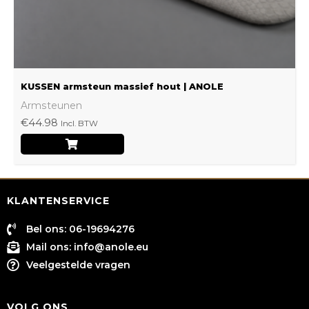
op
de
productpagina
KUSSEN armsteun massief hout | ANOLE
Armsteunen
€
44.98
Incl. BTW
KLANTENSERVICE
Bel ons: 06-19694276
Mail ons:
info@anole.eu
Veelgestelde vragen
VOLG ONS