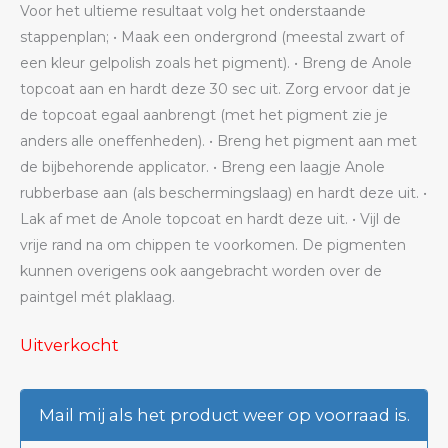
Voor het ultieme resultaat volg het onderstaande
stappenplan; • Maak een ondergrond (meestal zwart of
een kleur gelpolish zoals het pigment). • Breng de Anole
topcoat aan en hardt deze 30 sec uit. Zorg ervoor dat je
de topcoat egaal aanbrengt (met het pigment zie je
anders alle oneffenheden). • Breng het pigment aan met
de bijbehorende applicator. • Breng een laagje Anole
rubberbase aan (als beschermingslaag) en hardt deze uit. •
Lak af met de Anole topcoat en hardt deze uit. • Vijl de
vrije rand na om chippen te voorkomen. De pigmenten
kunnen overigens ook aangebracht worden over de
paintgel mét plaklaag.
Uitverkocht
Mail mij als het product weer op voorraad is.