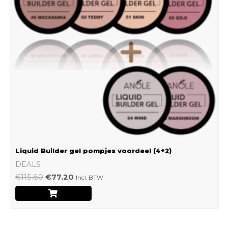
Liquid Builder gel pompjes voordeel (4+2)
DEALS
€
115.80
€
77.20
Incl. BTW