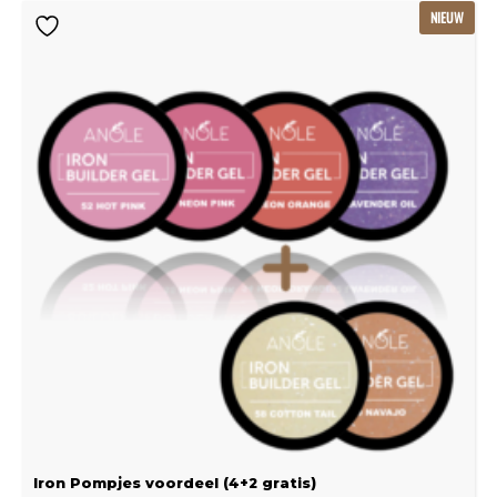
Oorspronkelijke
Huidige
NIEUW
prijs
prijs
was:
is:
€239.22.
€159.48.
Iron Pompjes voordeel (4+2 gratis)