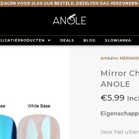
DAGEN VOOR 12.00 UUR BESTELD, DEZELFDE DAG VERZONDEN
PLICATIEPRODUCTEN
DEALS
BLOG
SLOWIANKA
Artikelnr: MERMAI
Mirror C
ANOLE
€
5.99
Inc
Eigenschap
Voor het ulti