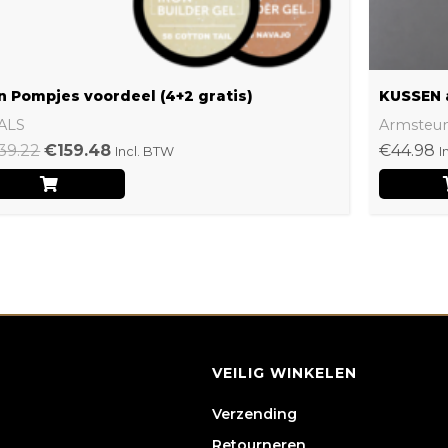
n Pompjes voordeel (4+2 gratis)
KUSSEN 
ALS
Armsteu
39.22
€
159.48
€
44.98
Incl. BTW
I
VEILIG WINKELEN
Verzending
Retourneren