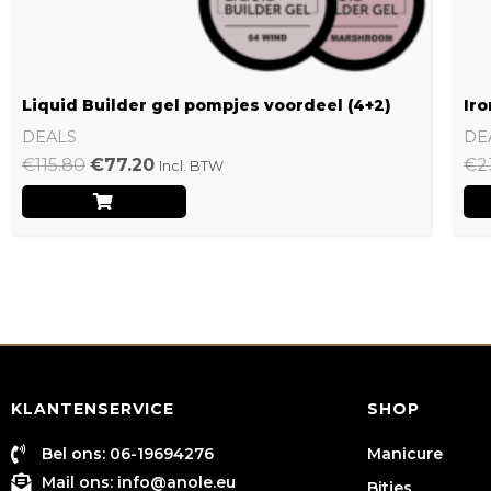
Liquid Builder gel pompjes voordeel (4+2)
Iro
DEALS
DE
€
115.80
€
77.20
€
2
Incl. BTW
KLANTENSERVICE
SHOP
Bel ons: 06-19694276
Manicure
Mail ons:
info@anole.eu
Bitjes