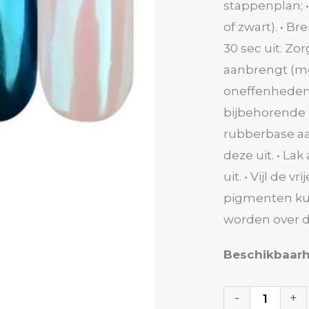
stappenplan; 
of zwart). • B
30 sec uit. Zo
aanbrengt (me
oneffenheden)
bijbehorende a
rubberbase aa
deze uit. • La
uit. • Vijl de
pigmenten ku
worden over d
Mirror
Beschikbaarh
Chrome
06
-
+