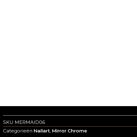
SKU
MERMAID06
Categorieën
Nailart
,
Mirror Chrome