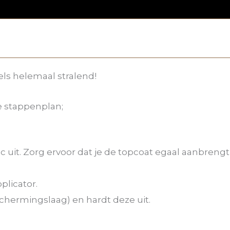
s helemaal stralend!
e stappenplan;
c uit. Zorg ervoor dat je de topcoat egaal aanbreng
plicator.
chermingslaag) en hardt deze uit.