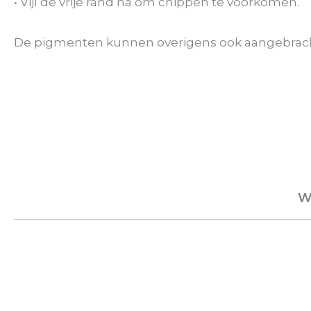
• Vijl de vrije rand na om chippen te voorkomen.
De pigmenten kunnen overigens ook aangebracht
W