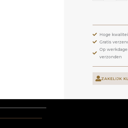
Mermaid
Pearl
|
ANOLE
Hoge kwalite
aantal
Gratis verzen
Op werkdagen 
verzonden
ZAKELIJK K