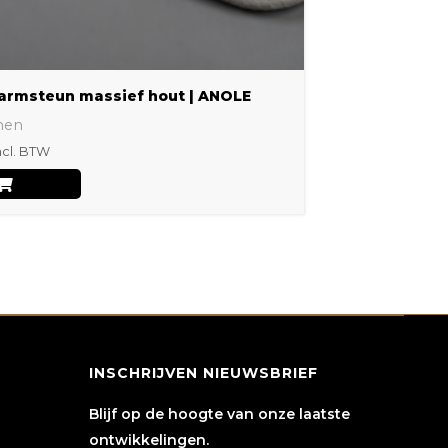
op
de
productpagina
armsteun massief hout | ANOLE
nen
ncl. BTW
INSCHRIJVEN NIEUWSBRIEF
Blijf op de hoogte van onze laatste
ontwikkelingen.