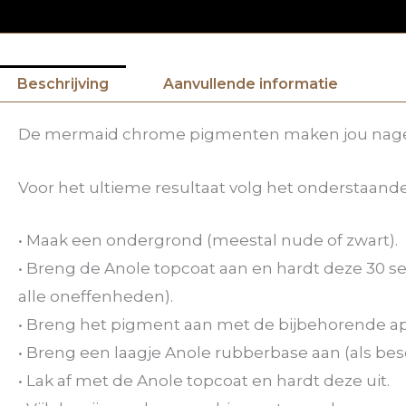
Beschrijving
Aanvullende informatie
De mermaid chrome pigmenten maken jou nagel
Voor het ultieme resultaat volg het onderstaand
• Maak een ondergrond (meestal nude of zwart).
• Breng de Anole topcoat aan en hardt deze 30 se
alle oneffenheden).
• Breng het pigment aan met de bijbehorende ap
• Breng een laagje Anole rubberbase aan (als bes
• Lak af met de Anole topcoat en hardt deze uit.