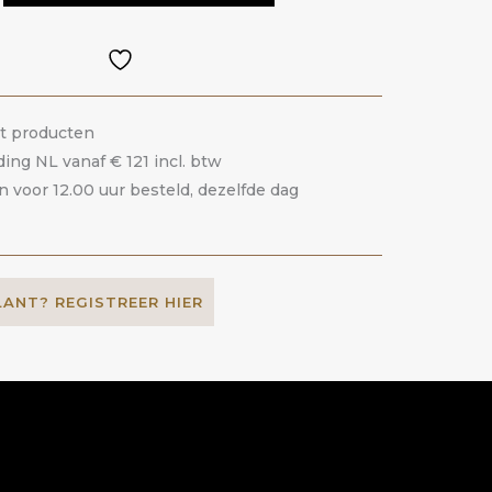
it producten
ding NL vanaf € 121 incl. btw
voor 12.00 uur besteld, dezelfde dag
LANT? REGISTREER HIER