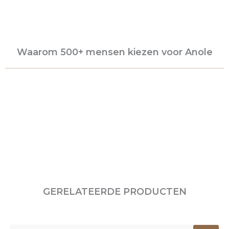
Waarom 500+ mensen kiezen voor Anole
GERELATEERDE PRODUCTEN
Oorspronkelijke
Huidige