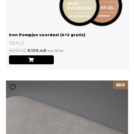
Iron Pompjes voordeel (4+2 gratis)
DEALS
€
239.22
€
159.48
Incl. BTW
Dit
NIEUW
product
heeft
meerdere
variaties.
Deze