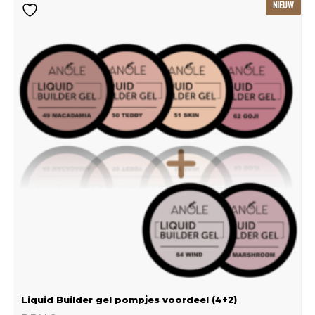
NIEUW
prijs
prijs
was:
is:
€115.80.
€77.20.
Liquid Builder gel pompjes voordeel (4+2)