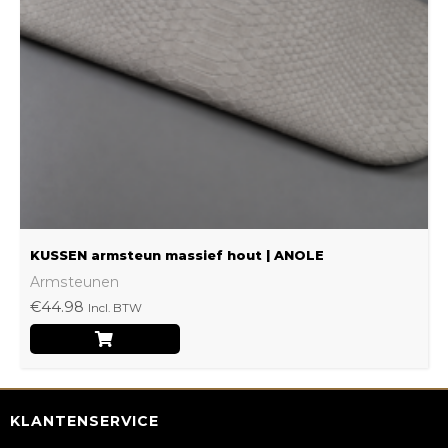
optie
kan
gekozen
worden
op
de
productpagina
KUSSEN armsteun massief hout | ANOLE
Armsteunen
€
44.98
Incl. BTW
KLANTENSERVICE