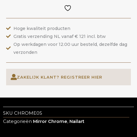
Gold
|
ANOLE
Hoge kwaliteit producten
aantal
Gratis verzending NL vanaf € 121 incl. btw
Op werkdagen voor 12.00 uur besteld, dezelfde dag
verzonden
ZAKELIJK KLANT? REGISTREER HIER
SKU
CHROME05
Categorieën
Mirror Chrome
,
Nailart