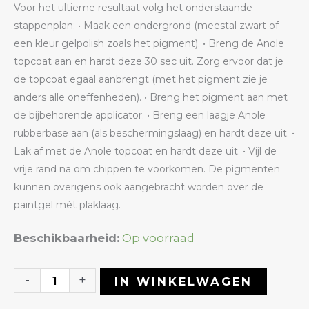
Voor het ultieme resultaat volg het onderstaande
stappenplan; • Maak een ondergrond (meestal zwart of
een kleur gelpolish zoals het pigment). • Breng de Anole
topcoat aan en hardt deze 30 sec uit. Zorg ervoor dat je
de topcoat egaal aanbrengt (met het pigment zie je
anders alle oneffenheden). • Breng het pigment aan met
de bijbehorende applicator. • Breng een laagje Anole
rubberbase aan (als beschermingslaag) en hardt deze uit. •
Lak af met de Anole topcoat en hardt deze uit. • Vijl de
vrije rand na om chippen te voorkomen. De pigmenten
kunnen overigens ook aangebracht worden over de
paintgel mét plaklaag.
Mirror
Beschikbaarheid:
Op voorraad
Chrome
05
-
+
IN WINKELWAGEN
Pale