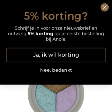
Ga
0
Wink
naar
5% korting?
de
OP WERKDAGEN VOOR 12.00 UUR BESTELD, DEZELFDE DAG VERZONDEN
inhoud
Schrijf je in voor onze nieuwsbrief en
ontvang
5% korting
op je eerste bestelling
bij Anole.
Ja, ik wil korting
Nee, bedankt