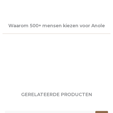
Waarom 500+ mensen kiezen voor Anole
GERELATEERDE PRODUCTEN
Oorspronkelijke
Huidige