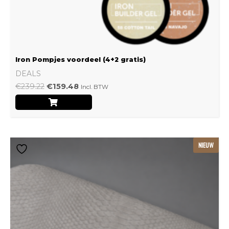
Iron Pompjes voordeel (4+2 gratis)
DEALS
€
239.22
€
159.48
Incl. BTW
Dit
NIEUW
product
heeft
meerdere
variaties.
Deze