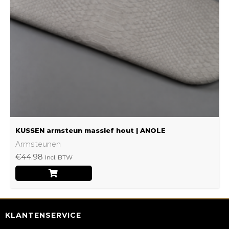
optie
kan
gekozen
worden
op
de
productpagina
KUSSEN armsteun massief hout | ANOLE
Armsteunen
€
44.98
Incl. BTW
KLANTENSERVICE