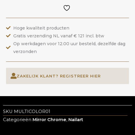
|
ANOLE
aantal
Hoge kwaliteit producten
Gratis verzending NL vanaf € 121 incl. btw
Op werkdagen voor 12.00 uur besteld, dezelfde dag
verzonden
ZAKELIJK KLANT? REGISTREER HIER
SKU
MULTICOLOR01
Categorieën
Mirror Chrome
,
Nailart