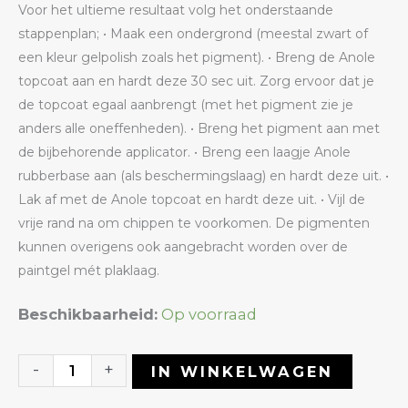
Voor het ultieme resultaat volg het onderstaande
stappenplan; • Maak een ondergrond (meestal zwart of
een kleur gelpolish zoals het pigment). • Breng de Anole
topcoat aan en hardt deze 30 sec uit. Zorg ervoor dat je
de topcoat egaal aanbrengt (met het pigment zie je
anders alle oneffenheden). • Breng het pigment aan met
de bijbehorende applicator. • Breng een laagje Anole
rubberbase aan (als beschermingslaag) en hardt deze uit. •
Lak af met de Anole topcoat en hardt deze uit. • Vijl de
vrije rand na om chippen te voorkomen. De pigmenten
kunnen overigens ook aangebracht worden over de
paintgel mét plaklaag.
Mirror
Beschikbaarheid:
Op voorraad
Chrome
01
-
+
IN WINKELWAGEN
Multicolor