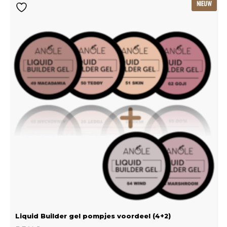
NIEUW
prijs
prijs
was:
is:
€115.80.
€77.20.
Liquid Builder gel pompjes voordeel (4+2)