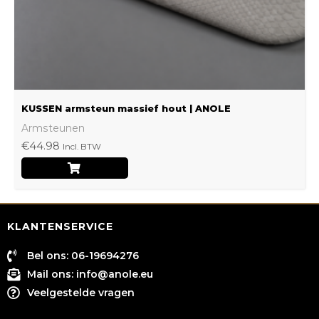
worden
op
de
productpagina
KUSSEN armsteun massief hout | ANOLE
Armsteunen
€
44.98
Incl. BTW
KLANTENSERVICE
Bel ons: 06-19694276
Mail ons:
info@anole.eu
Veelgestelde vragen