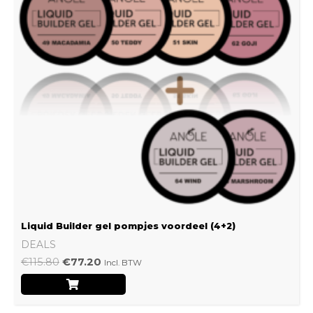
Liquid Builder gel pompjes voordeel (4+2)
DEALS
€
115.80
€
77.20
Incl. BTW