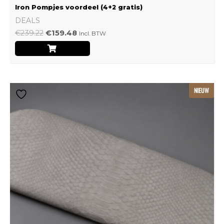
Iron Pompjes voordeel (4+2 gratis)
DEALS
€
239.22
€
159.48
Incl. BTW
Dit
NIEUW
product
heeft
meerdere
variaties.
Deze
optie
kan
gekozen