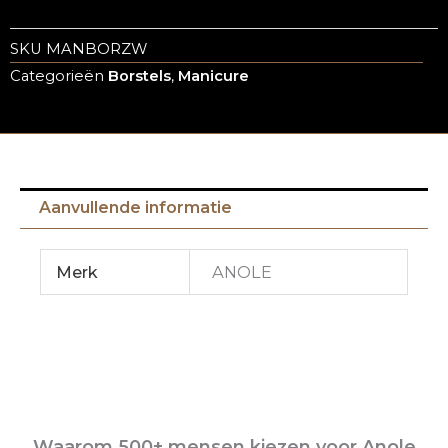
SKU
MANBORZW
Categorieën
Borstels
,
Manicure
Aanvullende informatie
Merk
ANOLE
Waarom 500+ mensen kiezen voor Anole