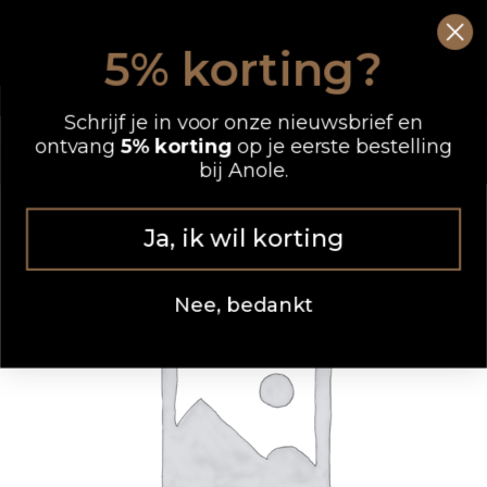
Ga
0
Wink
naar
5% korting?
de
OP WERKDAGEN VOOR 12.00 UUR BESTELD, DEZELFDE DAG VERZONDEN
inhoud
Schrijf je in voor onze nieuwsbrief en
ontvang
5% korting
op je eerste bestelling
bij Anole.
Ja, ik wil korting
Nee, bedankt