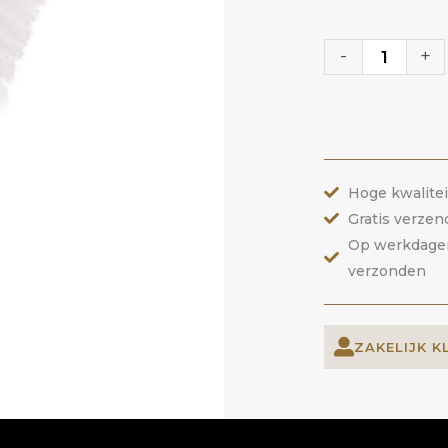
Borstel
Roze
-
+
aantal
Hoge kwalite
Gratis verzen
Op werkdagen 
verzonden
ZAKELIJK K