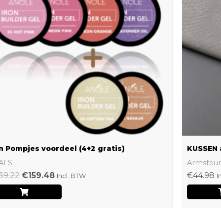
n Pompjes voordeel (4+2 gratis)
KUSSEN 
ALS
Armsteu
39.22
€
159.48
€
44.98
Incl. BTW
I