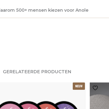
aarom 500+ mensen kiezen voor Anole
GERELATEERDE PRODUCTEN
Oorspronkelijke
Huidige
NIEUW
prijs
prijs
was:
is:
€239.22.
€159.48.