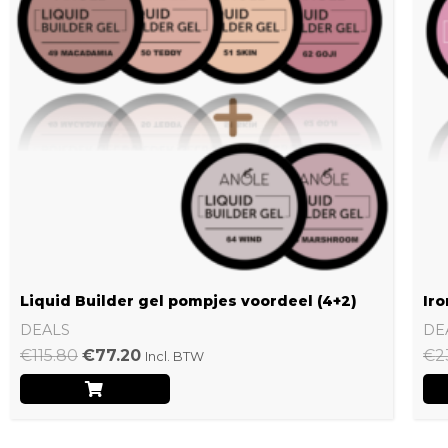
Liquid Builder gel pompjes voordeel (4+2)
Iro
DEALS
DE
€
115.80
€
77.20
€
2
Incl. BTW