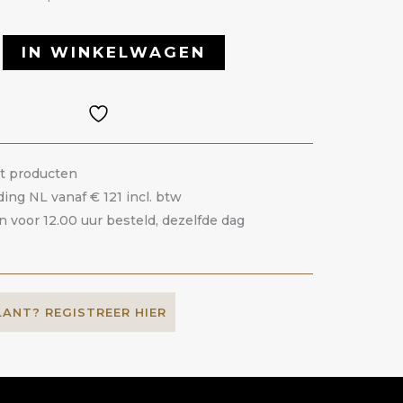
IN WINKELWAGEN
it producten
ding NL vanaf € 121 incl. btw
voor 12.00 uur besteld, dezelfde dag
LANT? REGISTREER HIER