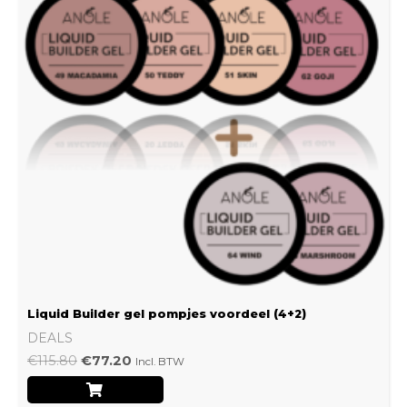
Liquid Builder gel pompjes voordeel (4+2)
DEALS
€
115.80
€
77.20
Incl. BTW