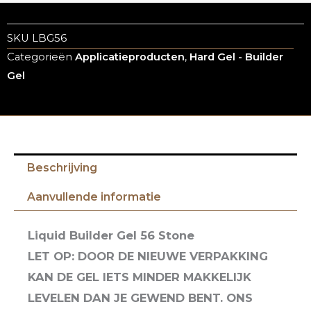
SKU
LBG56
Categorieën
Applicatieproducten
,
Hard Gel - Builder
Gel
Beschrijving
Aanvullende informatie
Liquid Builder Gel 56 Stone
LET OP: DOOR DE NIEUWE VERPAKKING
KAN DE GEL IETS MINDER MAKKELIJK
LEVELEN DAN JE GEWEND BENT. ONS