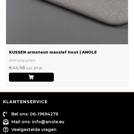
worden
op
de
productpagina
KUSSEN armsteun massief hout | ANOLE
Armsteunen
€
44.98
Incl. BTW
KLANTENSERVICE
Bel ons: 06-19694276
Mail ons:
info@anole.eu
Veelgestelde vragen