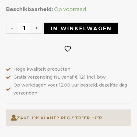
Liquid
Beschikbaarheid:
Op voorraad
Builder
Gel
-
+
IN WINKELWAGEN
56
Stone
|
ANOLE
Hoge kwaliteit producten
aantal
Gratis verzending NL vanaf € 121 incl. btw
Op werkdagen voor 12.00 uur besteld, dezelfde dag
verzonden
ZAKELIJK KLANT? REGISTREER HIER