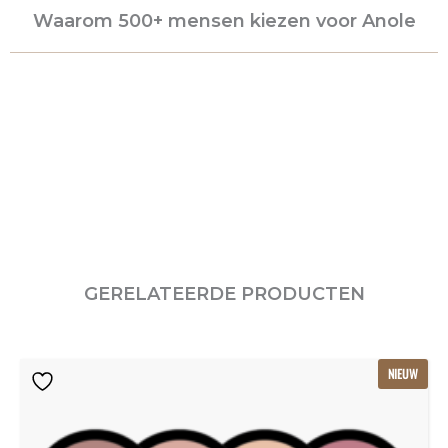
Waarom 500+ mensen kiezen voor Anole
GERELATEERDE PRODUCTEN
Oorspronkelijke
Huidige
NIEUW
prijs
prijs
was:
is:
€115.80.
€77.20.