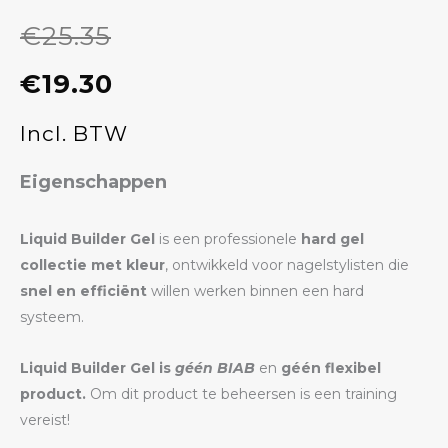
€
25.35
Oorspronkelijke
Huidige
€
19.30
prijs
prijs
Incl. BTW
was:
is:
Eigenschappen
€25.35.
€19.30.
Liquid Builder Gel
is een professionele
hard gel
collectie met kleur
, ontwikkeld voor nagelstylisten die
snel en efficiënt
willen werken binnen een hard
systeem.
Liquid Builder Gel is
géén BIAB
en
géén flexibel
product.
Om dit product te beheersen is een training
vereist!