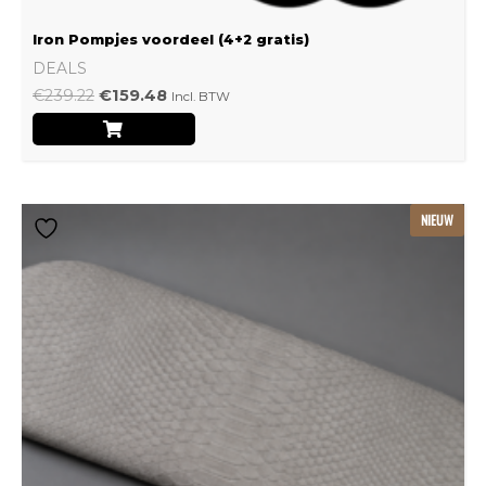
Iron Pompjes voordeel (4+2 gratis)
DEALS
€
239.22
€
159.48
Incl. BTW
Dit
NIEUW
product
heeft
meerdere
variaties.
Deze
optie
kan
gekozen