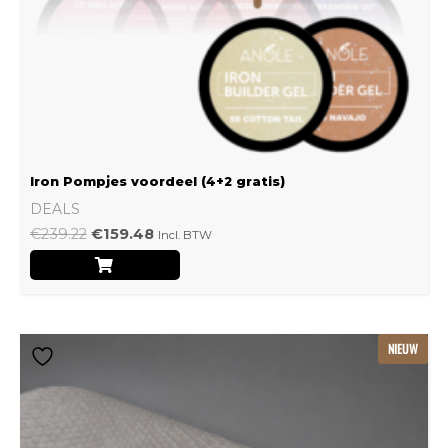
Iron Pompjes voordeel (4+2 gratis)
DEALS
€
239.22
€
159.48
Incl. BTW
Dit
NIEUW
product
heeft
meerdere