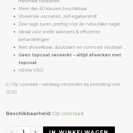
minimale flexibiliteit
Meer dan 60 kleuren beschikbaar
Vloeiende viscositeit, zelf-egaliserend!
Zeer lage zuren, prettig voor de natuurlijke nagel
Ideaal voor snelle salonsets & efficiënte
behandelingen
Niet afweekbaar, duurzaam en vormvast resultaat
Geen topcoat verwerkt – altijd afwerken met
topcoat
HEMA VRIJ
👉 Op voorraad – vandaag verzonden bij bestelling vóór
12:00
Liquid
Beschikbaarheid:
Op voorraad
Builder
Gel
-
+
IN WINKELWAGEN