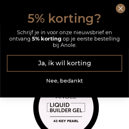
Ga
0
Wink
naar
5% korting?
de
OP WERKDAGEN VOOR 12.00 UUR BESTELD, DEZELFDE DAG VERZONDEN
inhoud
Schrijf je in voor onze nieuwsbrief en
ontvang
5% korting
op je eerste bestelling
bij Anole.
Ja, ik wil korting
Nee, bedankt