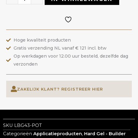
43
Key
Pearl
|
Hoge kwaliteit producten
ANOLE
Gratis verzending NL vanaf € 121 incl. btw
aantal
Op werkdagen voor 12.00 uur besteld, dezelfde dag
verzonden
ZAKELIJK KLANT? REGISTREER HIER
SKU
LBG43-POT
Categorieën
Applicatieproducten
,
Hard Gel - Builder