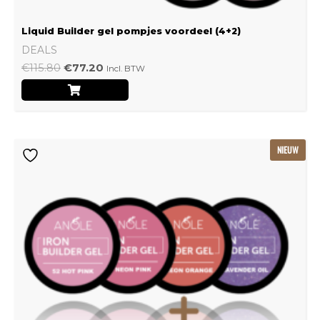
Liquid Builder gel pompjes voordeel (4+2)
DEALS
€
115.80
€
77.20
Incl. BTW
Oorspronkelijke
Huidige
NIEUW
prijs
prijs
was:
is:
€239.22.
€159.48.