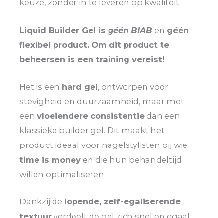
keuze, zonder in te leveren op kwaliteit.
Liquid Builder Gel is
géén BIAB
en
géén
flexibel product. Om dit product te
beheersen is een training vereist!
Het is een
hard gel
, ontworpen voor
stevigheid en duurzaamheid, maar met
een
vloeiendere consistentie
dan een
klassieke builder gel. Dit maakt het
product ideaal voor nagelstylisten bij wie
time is money
en die hun behandeltijd
willen optimaliseren.
Dankzij de
lopende, zelf-egaliserende
textuur
verdeelt de gel zich snel en egaal