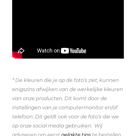
* De kleuren die je op de foto’s ziet, kunnen
enigszins afwijken van de werkelijke kleuren
van onze producten. Dit komt door de
instellingen van je computermonitor en/of
telefoon. Dit geldt ook voor de foto’s die we
op onze social media gebruiken. Wij
adviseren om eerst
gelakte tips
te bestellen