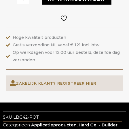
42
Angelic
|
ANOLE
Hoge kwaliteit producten
aantal
Gratis verzending NL vanaf € 121 incl. btw
Op werkdagen voor 12.00 uur besteld, dezelfde dag
verzonden
ZAKELIJK KLANT? REGISTREER HIER
SKU
LBG42-POT
Categorieën
Applicatieproducten
,
Hard Gel - Builder