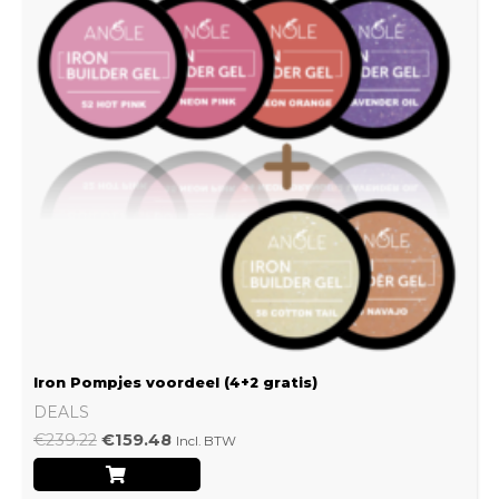
Iron Pompjes voordeel (4+2 gratis)
DEALS
€
239.22
€
159.48
Incl. BTW