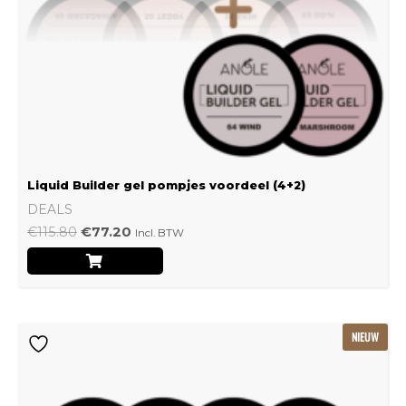
Liquid Builder gel pompjes voordeel (4+2)
DEALS
€
115.80
€
77.20
Incl. BTW
Oorspronkelijke
Huidige
NIEUW
prijs
prijs
was:
is:
€239.22.
€159.48.