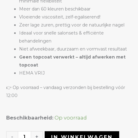
minimale flexibiliteit
Meer dan 60 kleuren beschikbaar
Vloeiende viscositeit, zelf-egaliserend!
Zeer lage zuren, prettig voor de natuurlijke nagel
Ideaal voor snelle salonsets & efficiënte
behandelingen
Niet afweekbaar, duurzaam en vormvast resultaat
Geen topcoat verwerkt – altijd afwerken met
topcoat
HEMA VRIJ
👉 Op voorraad – vandaag verzonden bij bestelling vóór
12:00
Liquid
Beschikbaarheid:
Op voorraad
Builder
Gel
-
+
IN WINKELWAGEN