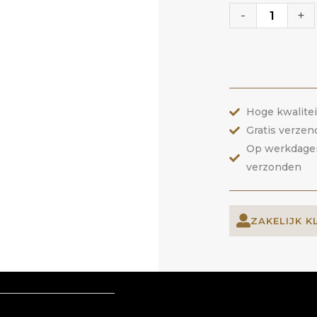
Gel
-
+
36
Rose
Brocade
|
Hoge kwalite
ANOLE
Gratis verzen
aantal
Op werkdagen 
verzonden
ZAKELIJK K