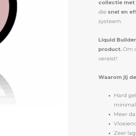
collectie met
die
snel en ef
systeem.
Liquid Builder
product.
Om di
vereist!
Waarom jij dez
Hard ge
minimale 
Meer da
Vloeiend
Zeer lag