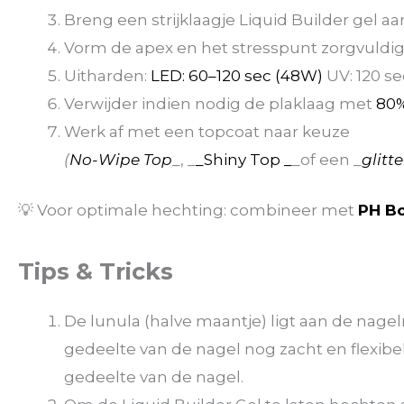
Breng een strijklaagje Liquid Builder gel aan
Vorm de apex en het stresspunt zorgvuldi
Uitharden:
LED: 60–120 sec (48W)
UV: 120 se
Verwijder indien nodig de plaklaag met
80%
Werk af met een topcoat naar keuze
(
No-Wipe Top
_, _
_Shiny Top _
_of een _
glitt
💡 Voor optimale hechting: combineer met
PH B
Tips & Tricks
De lunula (halve maantje) ligt aan de nagelr
gedeelte van de nagel nog zacht en flexibel
gedeelte van de nagel.