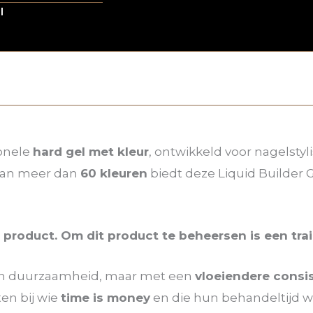
l
ionele
hard gel met kleur
, ontwikkeld voor nagelstyl
 van meer dan
60 kleuren
biedt deze Liquid Builder 
l product. Om dit product te beheersen is een trai
 en duurzaamheid, maar met een
vloeiendere consi
ten bij wie
time is money
en die hun behandeltijd wi