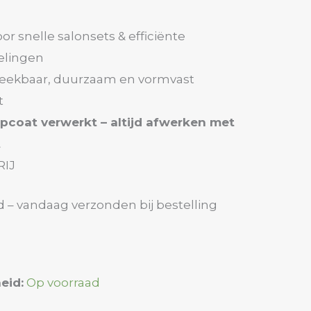
oor snelle salonsets & efficiënte
elingen
weekbaar, duurzaam en vormvast
t
pcoat verwerkt – altijd afwerken met
t
RIJ
d – vandaag verzonden bij bestelling
eid:
Op voorraad