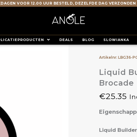
DAGEN VOOR 12.00 UUR BESTELD, DEZELFDE DAG VERZONDEN
PLICATIEPRODUCTEN
DEALS
BLOG
SLOWIANKA
Artikelnr: LBG36-
Liquid B
Brocade
€
25.35
In
Eigenschap
Liquid Builder