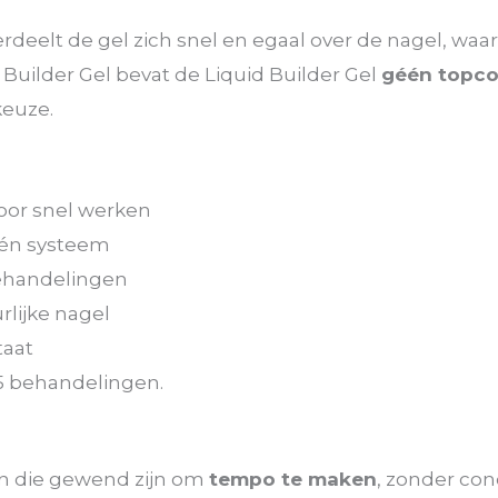
rdeelt de gel zich snel en egaal over de nagel, wa
r Builder Gel bevat de Liquid Builder Gel
géén topco
keuze.
voor snel werken
één systeem
 behandelingen
rlijke nagel
taat
15 behandelingen.
ten die gewend zijn om
tempo te maken
, zonder con