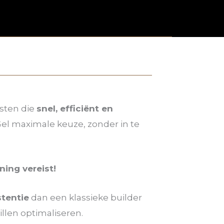
isten die
snel, efficiënt en
Gel maximale keuze, zonder in te
ning vereist!
stentie
dan een klassieke builder
llen optimaliseren.