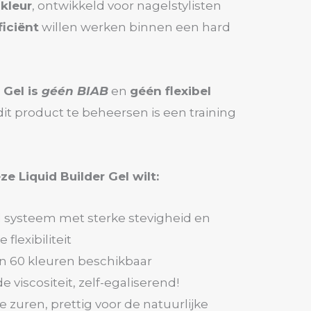
 kleur
, ontwikkeld voor nagelstylisten
ficiënt
willen werken binnen een hard
 Gel is
géén BIAB
en
géén flexibel
t product te beheersen is een training
e Liquid Builder Gel wilt:
l systeem met sterke stevigheid en
flexibiliteit
n 60 kleuren beschikbaar
e viscositeit, zelf-egaliserend!
e zuren, prettig voor de natuurlijke