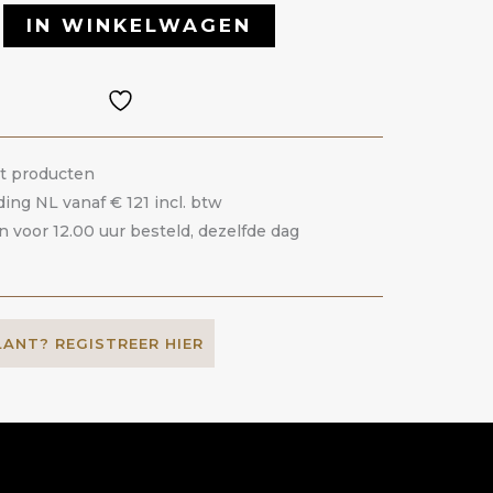
IN WINKELWAGEN
it producten
ding NL vanaf € 121 incl. btw
voor 12.00 uur besteld, dezelfde dag
LANT? REGISTREER HIER