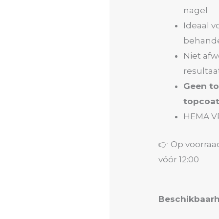
nagel
Ideaal v
behand
Niet af
resultaa
Geen to
topcoa
HEMA V
👉 Op voorraa
vóór 12:00
Liquid
Beschikbaarh
Builder