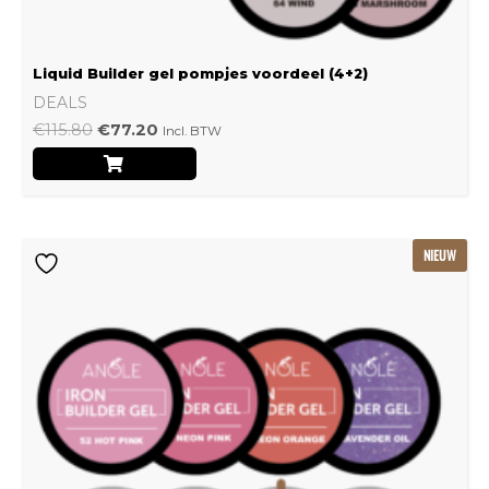
Liquid Builder gel pompjes voordeel (4+2)
DEALS
€
115.80
€
77.20
Incl. BTW
Oorspronkelijke
Huidige
NIEUW
prijs
prijs
was:
is:
€239.22.
€159.48.