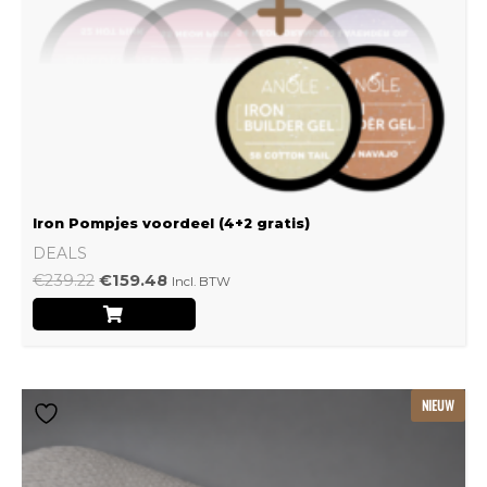
Iron Pompjes voordeel (4+2 gratis)
DEALS
€
239.22
€
159.48
Incl. BTW
Dit
NIEUW
product
heeft