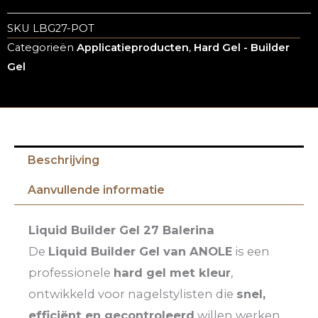
SKU
LBG27-POT
Categorieën
Applicatieproducten
,
Hard Gel - Builder
Gel
Beschrijving
Aanvullende informatie
Liquid Builder Gel 27 Balerina
De
Liquid Builder Gel van ANOLE
is een
professionele
hard gel met kleur
,
ontwikkeld voor nagelstylisten die
snel,
efficiënt en gecontroleerd
willen werken.