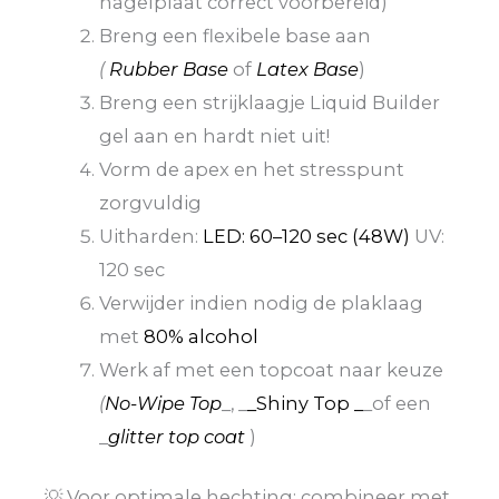
nagelplaat correct voorbereid)
Breng een flexibele base aan
(
Rubber Base
of
Latex Base
)
Breng een strijklaagje Liquid Builder
gel aan en hardt niet uit!
Vorm de apex en het stresspunt
zorgvuldig
Uitharden:
LED: 60–120 sec (48W)
UV:
120 sec
Verwijder indien nodig de plaklaag
met
80% alcohol
Werk af met een topcoat naar keuze
(
No-Wipe Top
_, _
_Shiny Top _
_of een
_
glitter top coat
)
💡 Voor optimale hechting: combineer met