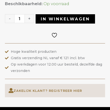
Liquid
Beschikbaarheid:
Op voorraad
Builder
Gel
-
+
IN WINKELWAGEN
27
Balerina
|
ANOLE
Hoge kwaliteit producten
aantal
Gratis verzending NL vanaf € 121 incl. btw
Op werkdagen voor 12.00 uur besteld, dezelfde dag
verzonden
ZAKELIJK KLANT? REGISTREER HIER