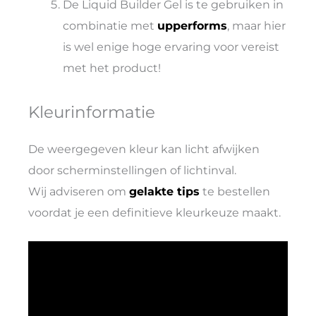
De Liquid Builder Gel is te gebruiken in
combinatie met
upperforms
, maar hier
is wel enige hoge ervaring voor vereist
met het product!
Kleurinformatie
De weergegeven kleur kan licht afwijken
door scherminstellingen of lichtinval.
Wij adviseren om
gelakte tips
te bestellen
voordat je een definitieve kleurkeuze maakt.