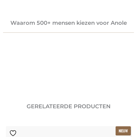
Waarom 500+ mensen kiezen voor Anole
GERELATEERDE PRODUCTEN
Oorspronkelijke
Huidige
NIEUW
prijs
prijs