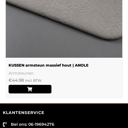
kan
gekozen
worden
op
de
productpagina
KUSSEN armsteun massief hout | ANOLE
Armsteunen
€
44.98
Incl. BTW
KLANTENSERVICE
Bel ons: 06-19694276