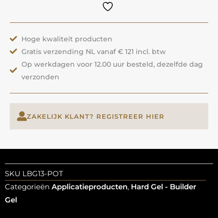
Morning
Glory
|
Hoge kwaliteit producten
ANOLE
Gratis verzending NL vanaf € 121 incl. btw
aantal
Op werkdagen voor 12.00 uur besteld, dezelfde dag
verzonden
ZAKELIJK KLANT? REGISTREER HIER
SKU
LBG13-POT
Categorieën
Applicatieproducten
,
Hard Gel - Builder
Gel