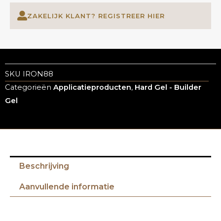
ZAKELIJK KLANT? REGISTREER HIER
SKU
IRON88
Categorieën
Applicatieproducten
,
Hard Gel - Builder
Gel
Beschrijving
Aanvullende informatie