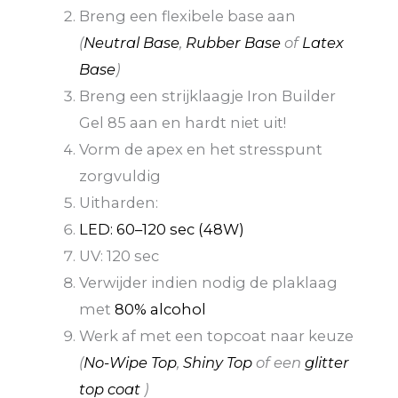
Breng een flexibele base aan
(
Neutral Base
,
Rubber Base
of
Latex
Base
)
Breng een strijklaagje Iron Builder
Gel 85 aan en hardt niet uit!
Vorm de apex en het stresspunt
zorgvuldig
Uitharden:
LED: 60–120 sec (48W)
UV: 120 sec
Verwijder indien nodig de plaklaag
met
80% alcohol
Werk af met een topcoat naar keuze
(
No-Wipe Top
,
Shiny Top
of een
glitter
top coat
)