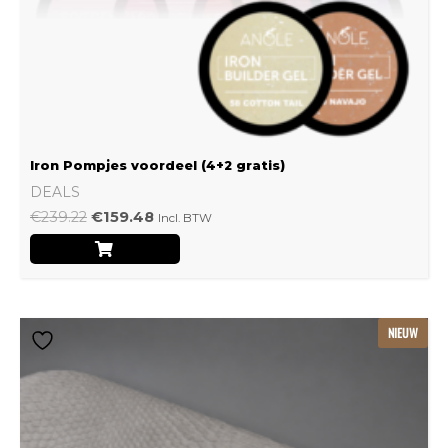
Iron Pompjes voordeel (4+2 gratis)
DEALS
€
239.22
€
159.48
Incl. BTW
Dit
NIEUW
product
heeft
meerdere