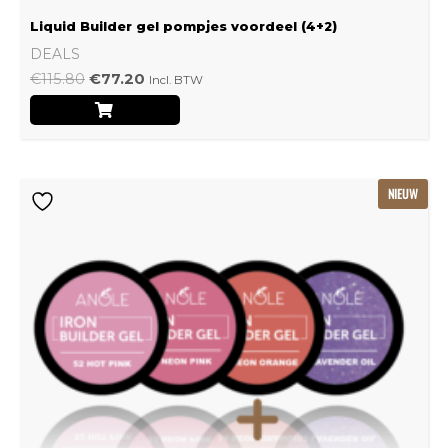
Liquid Builder gel pompjes voordeel (4+2)
DEALS
€
115.80
€
77.20
Incl. BTW
Oorspronkelijke
Huidige
NIEUW
prijs
prijs
was:
is:
€239.22.
€159.48.