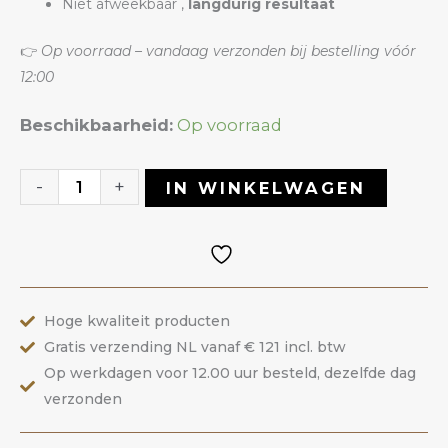
Niet afweekbaar ,
langdurig resultaat
👉
Op voorraad – vandaag verzonden bij bestelling vóór
12:00
Iron
Beschikbaarheid:
Op voorraad
Builder
Gel
-
+
IN WINKELWAGEN
88
Pearly
Sea
|
Hoge kwaliteit producten
ANOLE
Gratis verzending NL vanaf € 121 incl. btw
aantal
Op werkdagen voor 12.00 uur besteld, dezelfde dag
verzonden