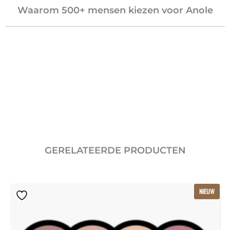
Waarom 500+ mensen kiezen voor Anole
GERELATEERDE PRODUCTEN
Oorspronkelijke
Huidige
NIEUW
prijs
prijs
was:
is:
€115.80.
€77.20.