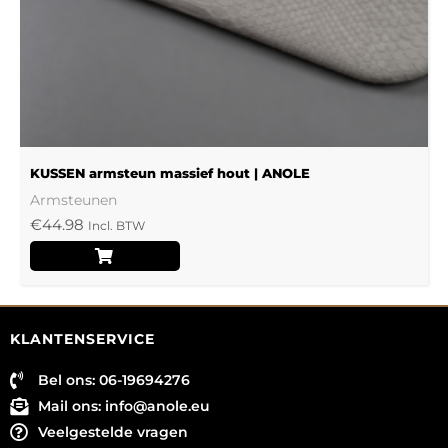
worden
op
de
productpagina
KUSSEN armsteun massief hout | ANOLE
Armsteunen
€
44.98
Incl. BTW
KLANTENSERVICE
Bel ons: 06-19694276
Mail ons:
info@anole.eu
Veelgestelde vragen