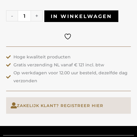
Builder
Gel
-
+
IN WINKELWAGEN
58
Cotton
Tail
|
Hoge kwaliteit producten
ANOLE
Gratis verzending NL vanaf € 121 incl. btw
aantal
Op werkdagen voor 12.00 uur besteld, dezelfde dag
verzonden
ZAKELIJK KLANT? REGISTREER HIER