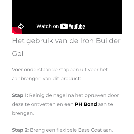
Het gebruik van de Iron Builder
Gel
Voer onderstaande stappen uit voor het
aanbrengen van dit product:
Stap 1:
Reinig de nagel na het opruwen door
deze te ontvetten en een
PH Bond
aan te
brengen.
Stap 2:
Breng een flexibele Base Coat aan.