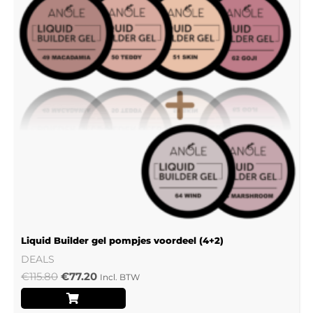
Liquid Builder gel pompjes voordeel (4+2)
DEALS
€
115.80
€
77.20
Incl. BTW