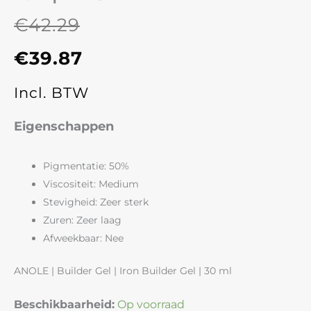
€
42.29
Oorspronkelijke
Huidige
€
39.87
prijs
prijs
Incl. BTW
was:
is:
Eigenschappen
€42.29.
€39.87.
Pigmentatie: 50%
Viscositeit: Medium
Stevigheid: Zeer sterk
Zuren: Zeer laag
Afweekbaar: Nee
ANOLE | Builder Gel | Iron Builder Gel | 30 ml
Iron
Beschikbaarheid:
Op voorraad