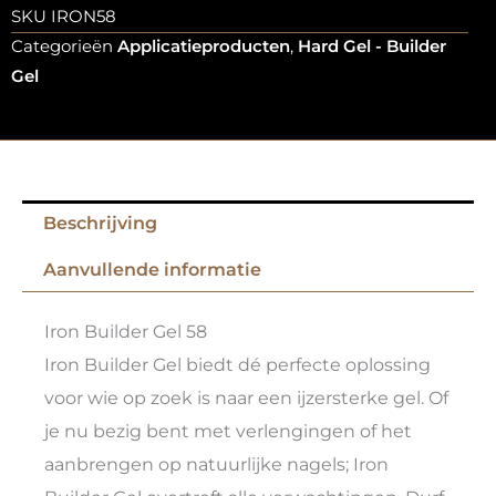
SKU
IRON58
Categorieën
Applicatieproducten
,
Hard Gel - Builder
Gel
Beschrijving
Aanvullende informatie
Iron Builder Gel 58
Iron Builder Gel biedt dé perfecte oplossing
voor wie op zoek is naar een ijzersterke gel. Of
je nu bezig bent met verlengingen of het
aanbrengen op natuurlijke nagels; Iron