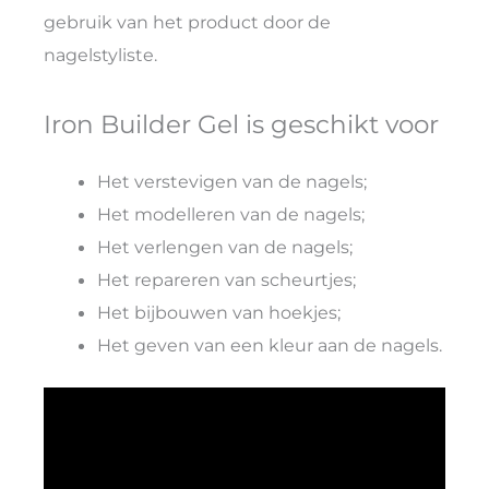
gebruik van het product door de
nagelstyliste.
Iron Builder Gel is geschikt voor
Het verstevigen van de nagels;
Het modelleren van de nagels;
Het verlengen van de nagels;
Het repareren van scheurtjes;
Het bijbouwen van hoekjes;
Het geven van een kleur aan de nagels.