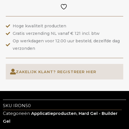
Childlike
|
ANOLE
Hoge kwaliteit producten
aantal
Gratis verzending NL vanaf € 121 incl. btw
Op werkdagen voor 12.00 uur besteld, dezelfde dag
verzonden
ZAKELIJK KLANT? REGISTREER HIER
SKU
IRON50
Categorieën
Applicatieproducten
,
Hard Gel - Builder
Gel