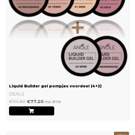
Liquid Builder gel pompjes voordeel (4+2)
DEALS
€
115.80
€
77.20
Incl. BTW
Oorspronkelijke
Huidige