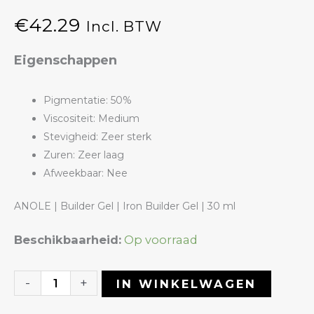
€
42.29
Incl. BTW
Eigenschappen
Pigmentatie: 50%
Viscositeit: Medium
Stevigheid: Zeer sterk
Zuren: Zeer laag
Afweekbaar: Nee
ANOLE | Builder Gel | Iron Builder Gel | 30 ml
Iron
Beschikbaarheid:
Op voorraad
Builder
Gel
-
+
IN WINKELWAGEN
50