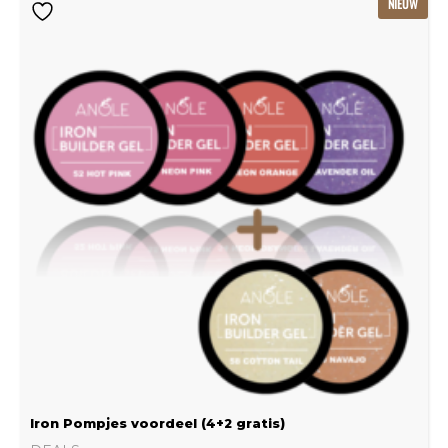
NIEUW
prijs
prijs
was:
is:
€239.22.
€159.48.
Iron Pompjes voordeel (4+2 gratis)