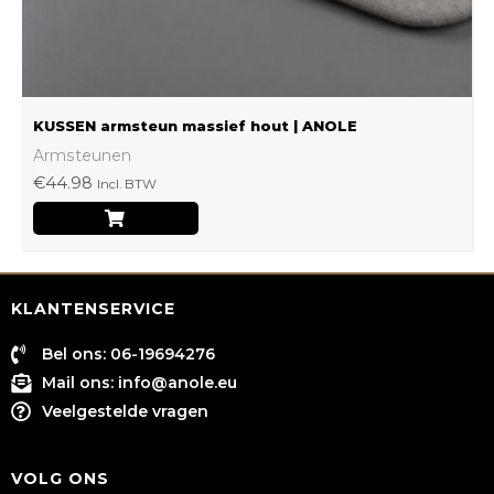
de
productpagina
KUSSEN armsteun massief hout | ANOLE
Armsteunen
€
44.98
Incl. BTW
KLANTENSERVICE
Bel ons: 06-19694276
Mail ons:
info@anole.eu
Veelgestelde vragen
VOLG ONS