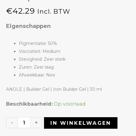
€
42.29
Incl. BTW
Eigenschappen
Pigmentatie: 50%
Viscositeit: Medium
Stevigheid: Zeer sterk
Zuren: Zeer laag
Afweekbaar: Nee
ANOLE | Builder Gel | Iron Builder Gel | 30 ml
Iron
Beschikbaarheid:
Op voorraad
Builder
Gel
-
+
IN WINKELWAGEN
32