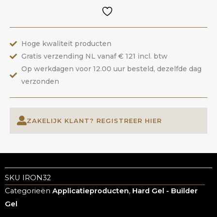
Persian
Pink
|
Hoge kwaliteit producten
ANOLE
Gratis verzending NL vanaf € 121 incl. btw
aantal
Op werkdagen voor 12.00 uur besteld, dezelfde dag
verzonden
ZAKELIJK KLANT? REGISTREER HIER
SKU
IRON32
Categorieën
Applicatieproducten
,
Hard Gel - Builder
Gel