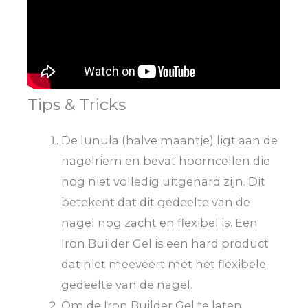
Tips & Tricks
De lunula (halve maantje) ligt aan de
nagelriem en bevat hoorncellen die
nog niet volledig uitgehard zijn. Dit
betekent dat dit gedeelte van de
nagel nog zacht en flexibel is. Een
Iron Builder Gel is een hard product
dat niet meeveert met het flexibele
gedeelte van de nagel.
Om de Iron Builder Gel te laten