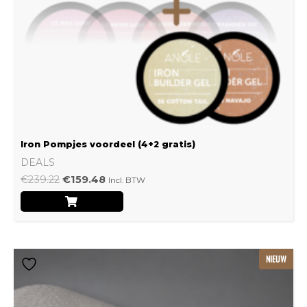
Iron Pompjes voordeel (4+2 gratis)
DEALS
€
239.22
€
159.48
Incl. BTW
Dit
NIEUW
product
heeft