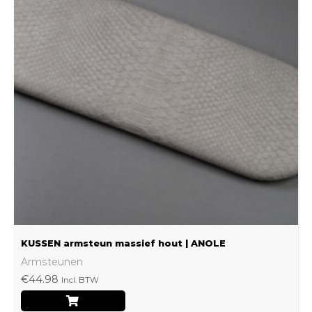
meerdere
variaties.
Deze
optie
kan
gekozen
worden
op
de
productpagina
KUSSEN armsteun massief hout | ANOLE
Armsteunen
€
44.98
Incl. BTW