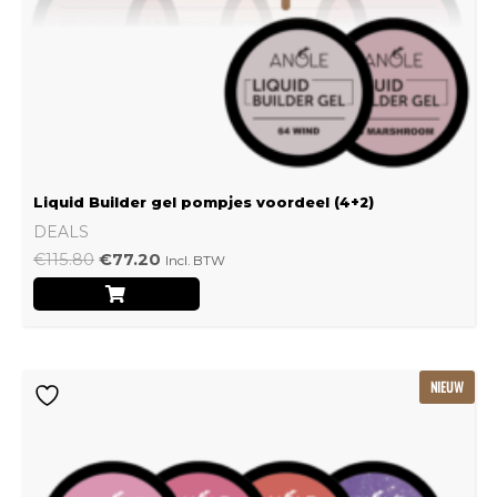
Liquid Builder gel pompjes voordeel (4+2)
DEALS
€
115.80
€
77.20
Incl. BTW
Oorspronkelijke
Huidige
NIEUW
prijs
prijs
was:
is:
€239.22.
€159.48.