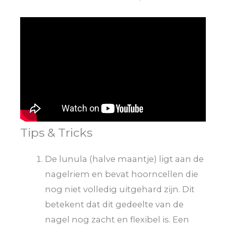
Tips & Tricks
De lunula (halve maantje) ligt aan de
nagelriem en bevat hoorncellen die
nog niet volledig uitgehard zijn. Dit
betekent dat dit gedeelte van de
nagel nog zacht en flexibel is. Een