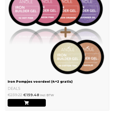
Iron Pompjes voordeel (4+2 gratis)
DEALS
€
239.22
€
159.48
Incl. BTW