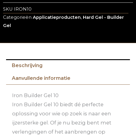
SKU
IRON10
Categorieën
Applicatieproducten
,
Hard Gel - Builder
Gel
Beschrijving
Aanvullende informatie
Iron Builder Gel 10
Iron Builder Gel 10 biedt dé perfecte
oplossing voor wie op zoek is naar een
ijzersterke gel. Of je nu bezig bent met
verlengingen of het aanbrengen op