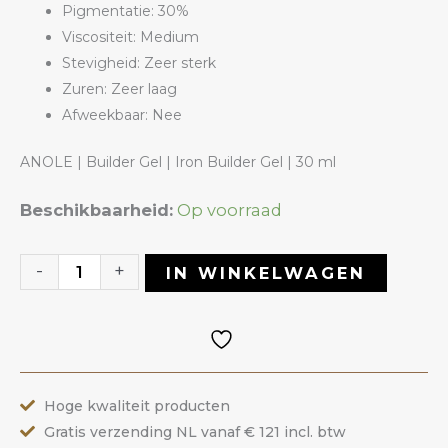
Pigmentatie: 30%
Viscositeit: Medium
Stevigheid: Zeer sterk
Zuren: Zeer laag
Afweekbaar: Nee
ANOLE | Builder Gel | Iron Builder Gel | 30 ml
Iron
Beschikbaarheid:
Op voorraad
Builder
Gel
-
+
IN WINKELWAGEN
06
Rubberband
Pink
|
Hoge kwaliteit producten
ANOLE
Gratis verzending NL vanaf € 121 incl. btw