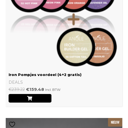
Iron Pompjes voordeel (4+2 gratis)
DEALS
€
239.22
€
159.48
Incl. BTW
Dit
NIEUW