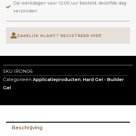
aantal
Op werkdagen voor 12.00 uur besteld, dezelfde dag
verzonden
ZAKELIJK KLANT? REGISTREER HIER
SKU
IRON06
Categorieën
Applicatieproducten
,
Hard Gel - Builder
Gel
Beschrijving