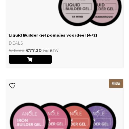
Liquid Builder gel pompjes voordeel (4+2)
DEALS
€
115.80
€
77.20
Incl. BTW
Oorspronkelijke
Huidige
NIEUW
prijs
prijs
was:
is:
€239.22.
€159.48.