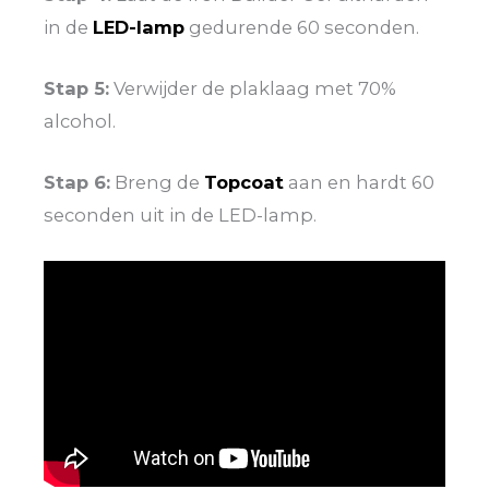
in de
LED-lamp
gedurende 60 seconden.
Stap 5:
Verwijder de plaklaag met 70%
alcohol.
Stap 6:
Breng de
Topcoat
aan en hardt 60
seconden uit in de LED-lamp.