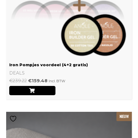
Iron Pompjes voordeel (4+2 gratis)
DEALS
€
239.22
€
159.48
Incl. BTW
Dit
NIEUW
product
heeft