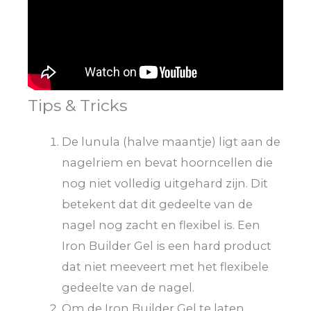
Tips & Tricks
De lunula (halve maantje) ligt aan de
nagelriem en bevat hoorncellen die
nog niet volledig uitgehard zijn. Dit
betekent dat dit gedeelte van de
nagel nog zacht en flexibel is. Een
Iron Builder Gel is een hard product
dat niet meeveert met het flexibele
gedeelte van de nagel.
Om de Iron Builder Gel te laten