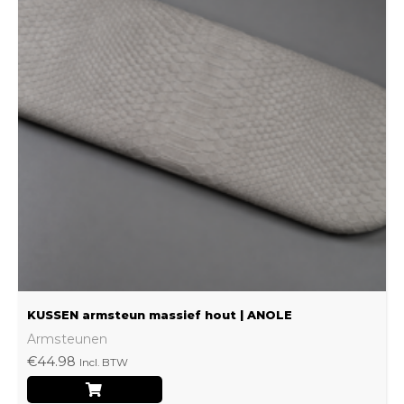
meerdere
variaties.
Deze
optie
kan
gekozen
worden
op
de
productpagina
KUSSEN armsteun massief hout | ANOLE
Armsteunen
€
44.98
Incl. BTW