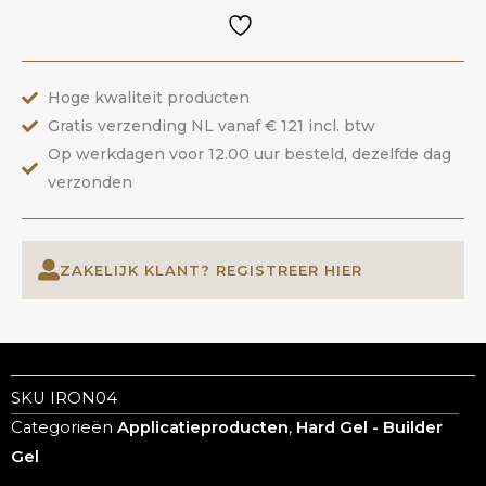
Toasted
Almond
|
Hoge kwaliteit producten
ANOLE
Gratis verzending NL vanaf € 121 incl. btw
aantal
Op werkdagen voor 12.00 uur besteld, dezelfde dag
verzonden
ZAKELIJK KLANT? REGISTREER HIER
SKU
IRON04
Categorieën
Applicatieproducten
,
Hard Gel - Builder
Gel