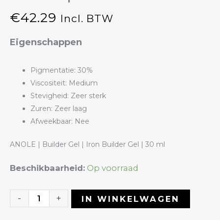
€
42.29
Incl. BTW
Eigenschappen
Pigmentatie: 30%
Viscositeit: Medium
Stevigheid: Zeer sterk
Zuren: Zeer laag
Afweekbaar: Nee
ANOLE | Builder Gel | Iron Builder Gel | 30 ml
Iron
Beschikbaarheid:
Op voorraad
Builder
Gel
-
+
IN WINKELWAGEN
04