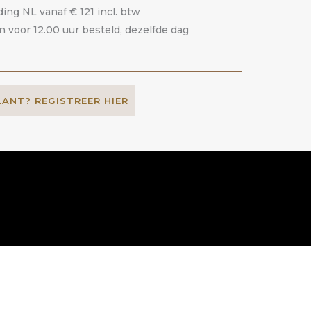
ding NL vanaf € 121 incl. btw
voor 12.00 uur besteld, dezelfde dag
LANT? REGISTREER HIER