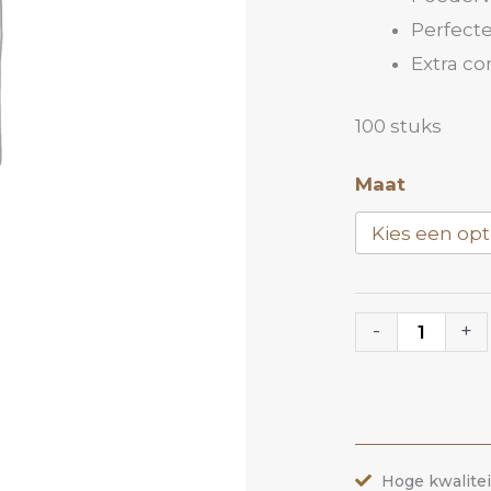
Perfect
Extra co
100 stuks
Handschoen
Maat
Roze
aantal
-
+
Hoge kwalite