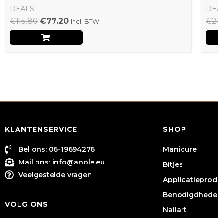
DEALS
DE
€
115.80
€
77.20
€
2
Incl. BTW
KLANTENSERVICE
SHOP
Bel ons: 06-19694276
Manicure
Mail ons:
info@anole.eu
Bitjes
Veelgestelde vragen
Applicatiepro
Benodigdhede
VOLG ONS
Nailart