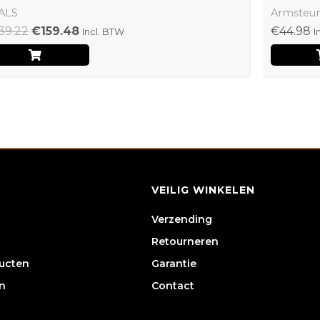
ALS
Armsteu
39.22
€
159.48
€
44.98
Incl. BTW
I
VEILIG WINKELEN
Verzending
Retourneren
ducten
Garantie
n
Contact