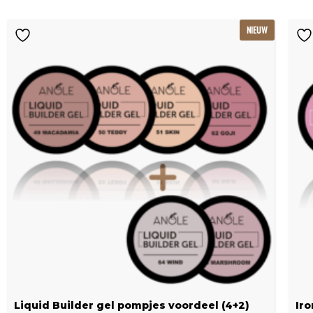
Oorspronkelijke
Huidige
NIEUW
prijs
prijs
was:
is:
€115.80.
€77.20.
Liquid Builder gel pompjes voordeel (4+2)
Iro