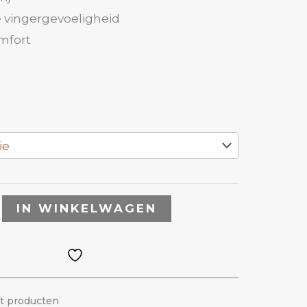
e vingergevoeligheid
mfort
IN WINKELWAGEN
it producten