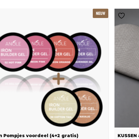
Oorspronkelijke
Huidige
NIEUW
prijs
prijs
was:
is:
€239.22.
€159.48.
n Pompjes voordeel (4+2 gratis)
KUSSEN 