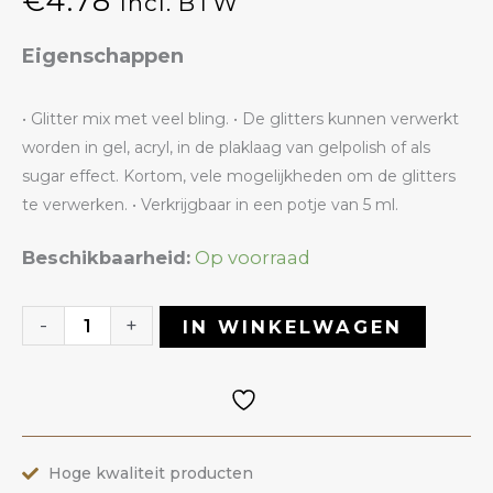
€
4.78
Incl. BTW
Eigenschappen
• Glitter mix met veel bling. • De glitters kunnen verwerkt
worden in gel, acryl, in de plaklaag van gelpolish of als
sugar effect. Kortom, vele mogelijkheden om de glitters
te verwerken. • Verkrijgbaar in een potje van 5 ml.
Glitter
Beschikbaarheid:
Op voorraad
60
Holo
-
+
IN WINKELWAGEN
Groof
|
ANOLE
aantal
Hoge kwaliteit producten