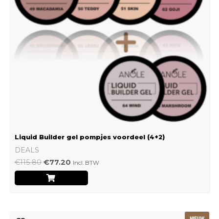
Liquid Builder gel pompjes voordeel (4+2)
DEALS
€
115.80
€
77.20
Incl. BTW
Oorspronkelijke
Huidige
NIEUW