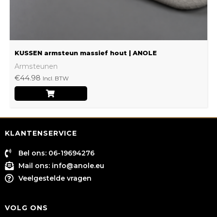
de
productpagina
KUSSEN armsteun massief hout | ANOLE
Armsteunen
€
44.98
Incl. BTW
KLANTENSERVICE
Bel ons: 06-19694276
Mail ons:
info@anole.eu
Veelgestelde vragen
VOLG ONS