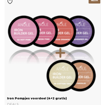
prijs
prijs
was:
is:
€239.22.
€159.48.
Iron Pompjes voordeel (4+2 gratis)
DEALS