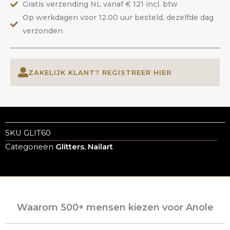
Gratis verzending NL vanaf € 121 incl. btw
Op werkdagen voor 12.00 uur besteld, dezelfde dag
verzonden
ZAKELIJK KLANT? REGISTREER HIER
SKU
GLIT60
Categorieën
Glitters
,
Nailart
Waarom 500+ mensen kiezen voor Anole