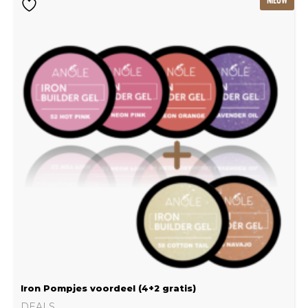
prijs
prijs
was:
is:
€239.22.
€159.48.
Iron Pompjes voordeel (4+2 gratis)
DEALS