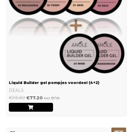
Liquid Builder gel pompjes voordeel (4+2)
DEALS
€
115.80
€
77.20
Incl. BTW
Oorspronkelijke
Huidige
NIEUW