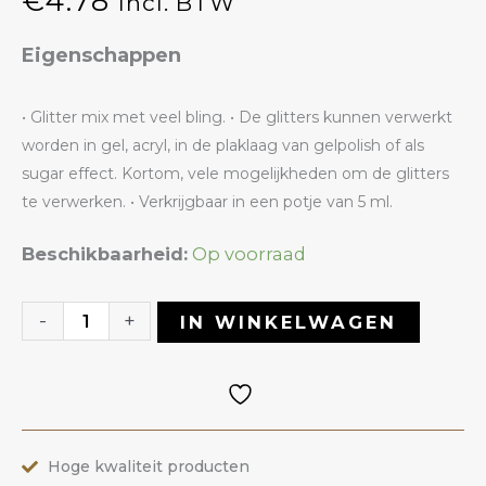
€
4.78
Incl. BTW
Eigenschappen
• Glitter mix met veel bling. • De glitters kunnen verwerkt
worden in gel, acryl, in de plaklaag van gelpolish of als
sugar effect. Kortom, vele mogelijkheden om de glitters
te verwerken. • Verkrijgbaar in een potje van 5 ml.
Glitter
Beschikbaarheid:
Op voorraad
52
Holo
-
+
IN WINKELWAGEN
Groof
|
ANOLE
aantal
Hoge kwaliteit producten