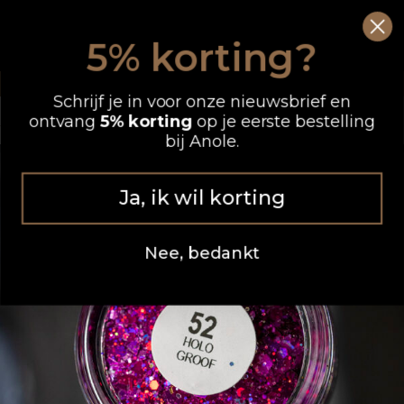
Ga
0
Wink
naar
5% korting?
de
OP WERKDAGEN VOOR 12.00 UUR BESTELD, DEZELFDE DAG VERZONDEN
inhoud
Schrijf je in voor onze nieuwsbrief en
ontvang
5% korting
op je eerste bestelling
bij Anole.
Ja, ik wil korting
Nee, bedankt