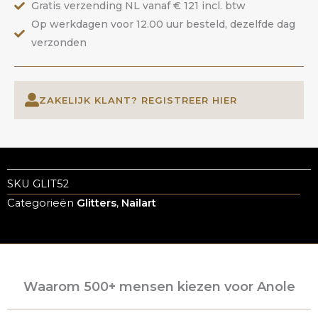
Gratis verzending NL vanaf € 121 incl. btw
Op werkdagen voor 12.00 uur besteld, dezelfde dag
verzonden
ZAKELIJK KLANT? REGISTREER HIER
SKU
GLIT52
Categorieën
Glitters
,
Nailart
Waarom 500+ mensen kiezen voor Anole