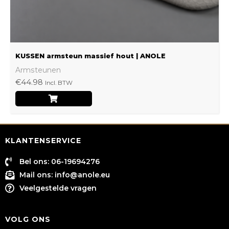
de
productpagina
KUSSEN armsteun massief hout | ANOLE
Armsteunen
€
44.98
Incl. BTW
KLANTENSERVICE
Bel ons: 06-19694276
Mail ons:
info@anole.eu
Veelgestelde vragen
VOLG ONS