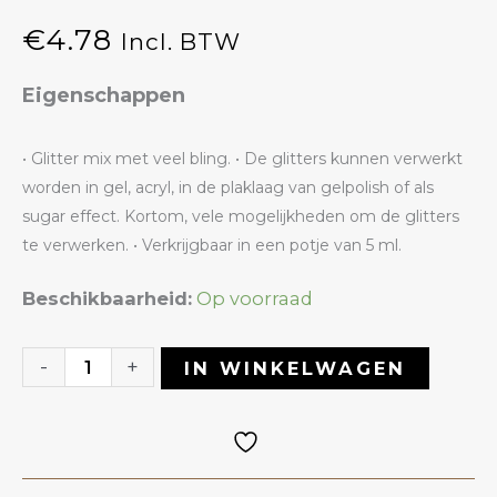
€
4.78
Incl. BTW
Eigenschappen
• Glitter mix met veel bling. • De glitters kunnen verwerkt
worden in gel, acryl, in de plaklaag van gelpolish of als
sugar effect. Kortom, vele mogelijkheden om de glitters
te verwerken. • Verkrijgbaar in een potje van 5 ml.
Glitter
Beschikbaarheid:
Op voorraad
43
Starry
-
+
IN WINKELWAGEN
Neon
|
ANOLE