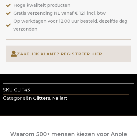
aantal
Hoge kwaliteit producten
Gratis verzending NL vanaf € 121 incl. btw
Op werkdagen voor 12.00 uur besteld, dezelfde dag
verzonden
ZAKELIJK KLANT? REGISTREER HIER
SKU
GLIT43
Categorieën
Glitters
,
Nailart
Waarom 500+ mensen kiezen voor Anole