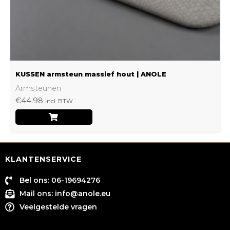
op
de
productpagina
KUSSEN armsteun massief hout | ANOLE
Armsteunen
€
44.98
Incl. BTW
KLANTENSERVICE
Bel ons: 06-19694276
Mail ons:
info@anole.eu
Veelgestelde vragen