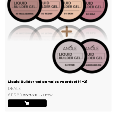
Liquid Builder gel pompjes voordeel (4+2)
DEALS
€
115.80
€
77.20
Incl. BTW