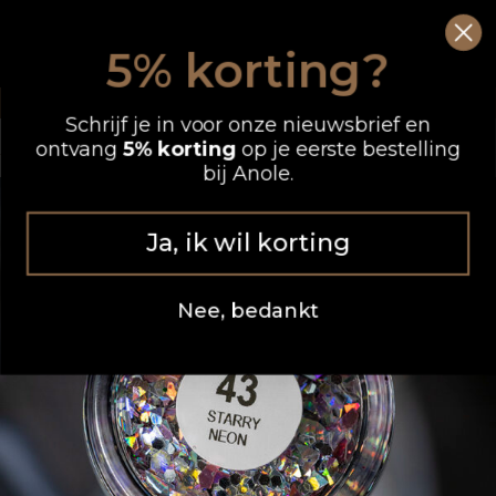
Ga
0
Wink
naar
5% korting?
de
OP WERKDAGEN VOOR 12.00 UUR BESTELD, DEZELFDE DAG VERZONDEN
inhoud
Schrijf je in voor onze nieuwsbrief en
ontvang
5% korting
op je eerste bestelling
bij Anole.
Ja, ik wil korting
Nee, bedankt