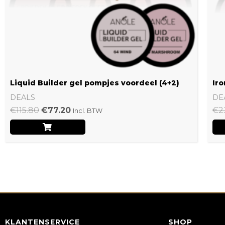
Liquid Builder gel pompjes voordeel (4+2)
Iro
DEALS
DE
€
115.80
€
77.20
€
2
Incl. BTW
KLANTENSERVICE
SHOP