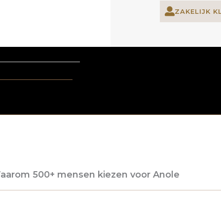
ZAKELIJK K
aarom 500+ mensen kiezen voor Anole