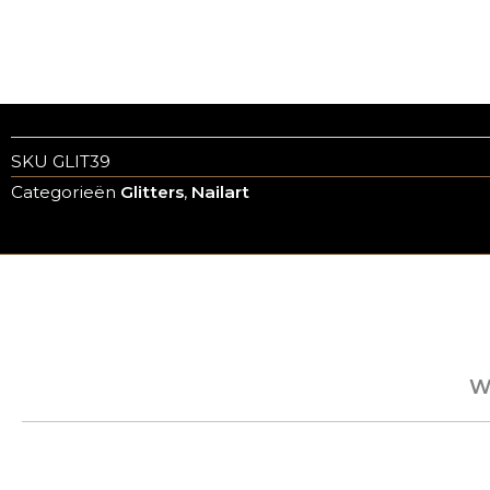
SKU
GLIT39
Categorieën
Glitters
,
Nailart
W