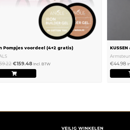
n Pompjes voordeel (4+2 gratis)
KUSSEN 
ALS
Armsteu
39.22
€
159.48
€
44.98
Incl. BTW
I
VEILIG WINKELEN