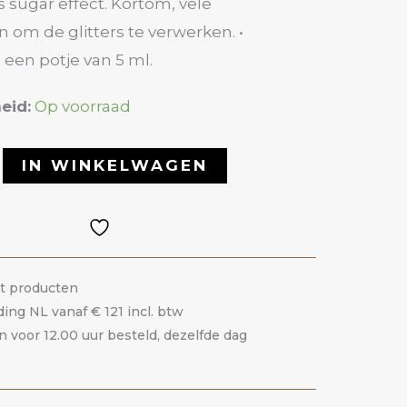
ls sugar effect. Kortom, vele
 om de glitters te verwerken. •
n een potje van 5 ml.
eid:
Op voorraad
IN WINKELWAGEN
it producten
ding NL vanaf € 121 incl. btw
voor 12.00 uur besteld, dezelfde dag