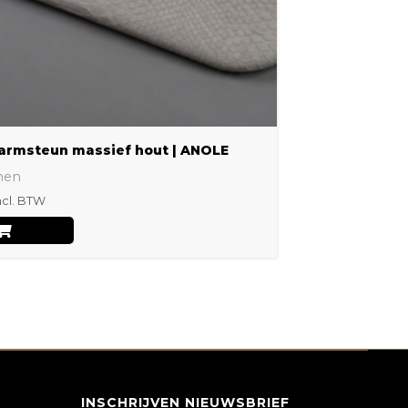
gekozen
worden
op
de
productpagina
armsteun massief hout | ANOLE
nen
ncl. BTW
INSCHRIJVEN NIEUWSBRIEF