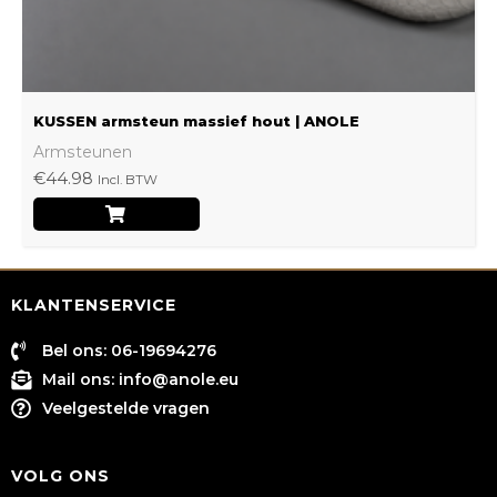
de
productpagina
KUSSEN armsteun massief hout | ANOLE
Armsteunen
€
44.98
Incl. BTW
KLANTENSERVICE
Bel ons: 06-19694276
Mail ons:
info@anole.eu
Veelgestelde vragen
VOLG ONS