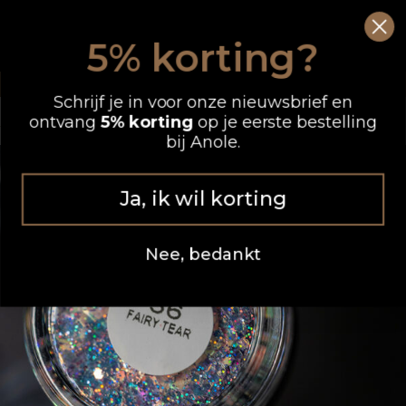
Ga
0
Wink
naar
5% korting?
de
OP WERKDAGEN VOOR 12.00 UUR BESTELD, DEZELFDE DAG VERZONDEN
inhoud
Schrijf je in voor onze nieuwsbrief en
ontvang
5% korting
op je eerste bestelling
bij Anole.
Ja, ik wil korting
Nee, bedankt