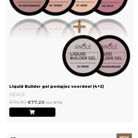
Liquid Builder gel pompjes voordeel (4+2)
DEALS
€
115.80
€
77.20
Incl. BTW
Oorspronkelijke
Huidige
NIEUW