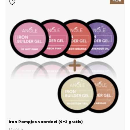
prijs
prijs
was:
is:
€239.22.
€159.48.
Iron Pompjes voordeel (4+2 gratis)
DEALS