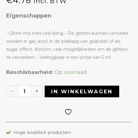
€
4.78
Incl. BTW
Eigenschappen
• Glitter mix met veel bling. • De glitters kunnen verwerkt
worden in gel, acryl, in de plaklaag van gelpolish of als
sugar effect. Kortom, vele mogelijkheden om de glitters
te verwerken. • Verkrijgbaar in een potje van 5 ml.
Glitter
Beschikbaarheid:
Op voorraad
36
Fairy
-
+
IN WINKELWAGEN
Tear
|
ANOLE
aantal
Hoge kwaliteit producten