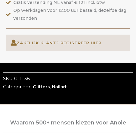
Gratis verzending NL vanaf € 121 incl. btw
Op werkdagen voor 12.00 uur besteld, dezelfde dag
verzonden
ZAKELIJK KLANT? REGISTREER HIER
SKU
GLIT36
Categorieën
Glitters
,
Nailart
Waarom 500+ mensen kiezen voor Anole