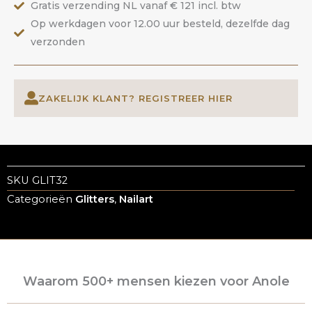
Gratis verzending NL vanaf € 121 incl. btw
Op werkdagen voor 12.00 uur besteld, dezelfde dag
verzonden
ZAKELIJK KLANT? REGISTREER HIER
SKU
GLIT32
Categorieën
Glitters
,
Nailart
Waarom 500+ mensen kiezen voor Anole