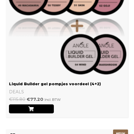
Liquid Builder gel pompjes voordeel (4+2)
DEALS
€
115.80
€
77.20
Incl. BTW
Oorspronkelijke
Huidige
NIEUW