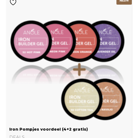
prijs
prijs
was:
is:
€239.22.
€159.48.
Iron Pompjes voordeel (4+2 gratis)
DEALS