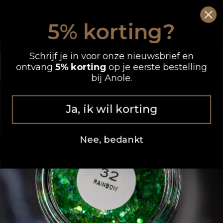
Ga
0
Wink
naar
5% korting?
de
OP WERKDAGEN VOOR 12.00 UUR BESTELD, DEZELFDE DAG VERZONDEN
inhoud
Schrijf je in voor onze nieuwsbrief en
ontvang
5% korting
op je eerste bestelling
bij Anole.
Ja, ik wil korting
Nee, bedankt