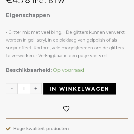
€
4.78
Incl. BTW
Eigenschappen
• Glitter mix met veel bling. • De glitters kunnen verwerkt
worden in gel, acryl, in de plaklaag van gelpolish of als
sugar effect. Kortom, vele mogelijkheden om de glitters
te verwerken. • Verkrijgbaar in een potje van 5 ml.
Glitter
Beschikbaarheid:
Op voorraad
32
Rainbow
-
+
IN WINKELWAGEN
|
ANOLE
aantal
Hoge kwaliteit producten