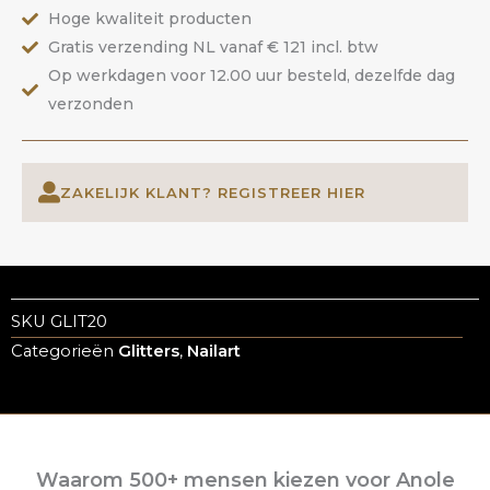
aantal
Hoge kwaliteit producten
Gratis verzending NL vanaf € 121 incl. btw
Op werkdagen voor 12.00 uur besteld, dezelfde dag
verzonden
ZAKELIJK KLANT? REGISTREER HIER
SKU
GLIT20
Categorieën
Glitters
,
Nailart
Waarom 500+ mensen kiezen voor Anole