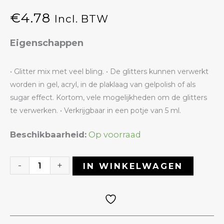
€
4.78
Incl. BTW
Eigenschappen
• Glitter mix met veel bling. • De glitters kunnen verwerkt
worden in gel, acryl, in de plaklaag van gelpolish of als
sugar effect. Kortom, vele mogelijkheden om de glitters
te verwerken. • Verkrijgbaar in een potje van 5 ml.
Glitter
Beschikbaarheid:
Op voorraad
20
Diamond
-
+
IN WINKELWAGEN
Dragon
|
ANOLE