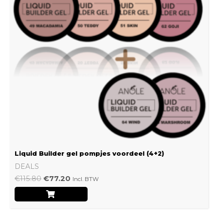
Liquid Builder gel pompjes voordeel (4+2)
DEALS
€
115.80
€
77.20
Incl. BTW