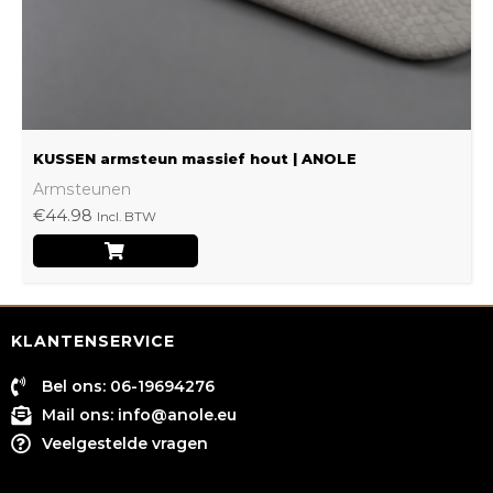
op
de
productpagina
KUSSEN armsteun massief hout | ANOLE
Armsteunen
€
44.98
Incl. BTW
KLANTENSERVICE
Bel ons: 06-19694276
Mail ons:
info@anole.eu
Veelgestelde vragen