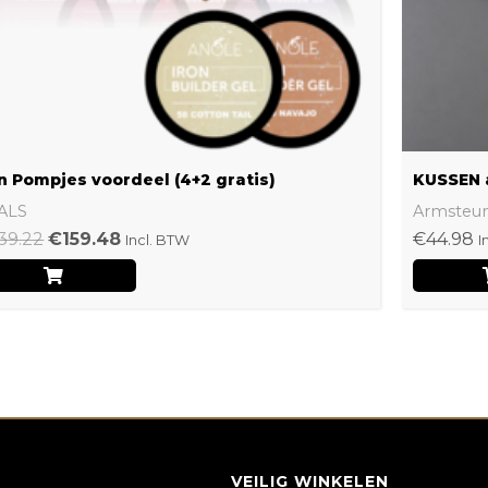
n Pompjes voordeel (4+2 gratis)
KUSSEN 
ALS
Armsteu
39.22
€
159.48
€
44.98
Incl. BTW
I
VEILIG WINKELEN