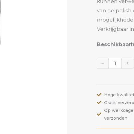
kunnen verwerk
van gelpolish 
mogelijkheden
Verkrijgbaar i
Glitter
Beschikbaarh
06
Holo
-
+
Orange
|
ANOLE
Hoge kwalite
aantal
Gratis verzen
Op werkdagen 
verzonden