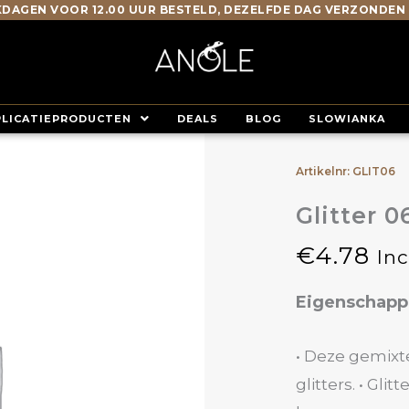
DAGEN VOOR 12.00 UUR BESTELD, DEZELFDE DAG VERZONDEN
PLICATIEPRODUCTEN
DEALS
BLOG
SLOWIANKA
Artikelnr: GLIT06
Glitter 
€
4.78
In
Eigenschap
• Deze gemixte
glitters. • Glit