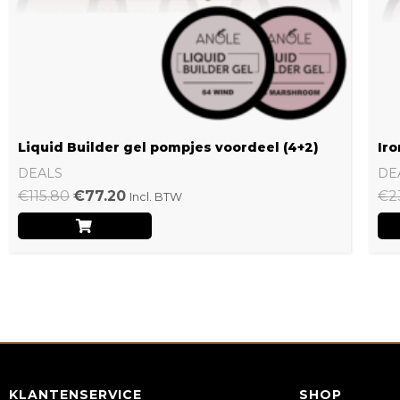
Liquid Builder gel pompjes voordeel (4+2)
Iro
DEALS
DE
€
115.80
€
77.20
€
2
Incl. BTW
KLANTENSERVICE
SHOP