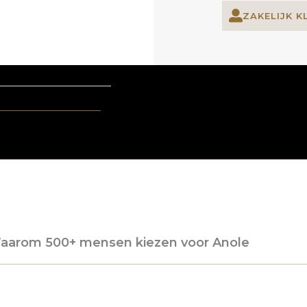
ZAKELIJK K
aarom 500+ mensen kiezen voor Anole