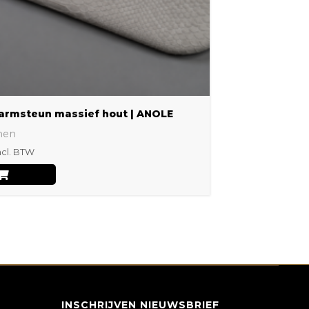
gekozen
worden
op
de
productpagina
armsteun massief hout | ANOLE
nen
ncl. BTW
INSCHRIJVEN NIEUWSBRIEF