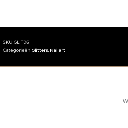
SKU
GLIT06
Categorieën
Glitters
,
Nailart
W