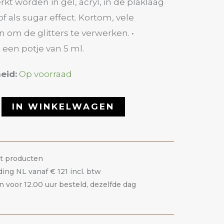
t worden in gel, acryl, in de plaklaag
of als sugar effect. Kortom, vele
 om de glitters te verwerken. •
n een potje van 5 ml.
eid:
Op voorraad
IN WINKELWAGEN
it producten
ding NL vanaf € 121 incl. btw
voor 12.00 uur besteld, dezelfde dag