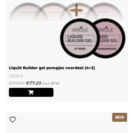
Liquid Builder gel pompjes voordeel (4+2)
DEALS
€
115.80
€
77.20
Incl. BTW
Oorspronkelijke
Huidige
NIEUW
prijs
prijs
was:
is:
€239.22.
€159.48.