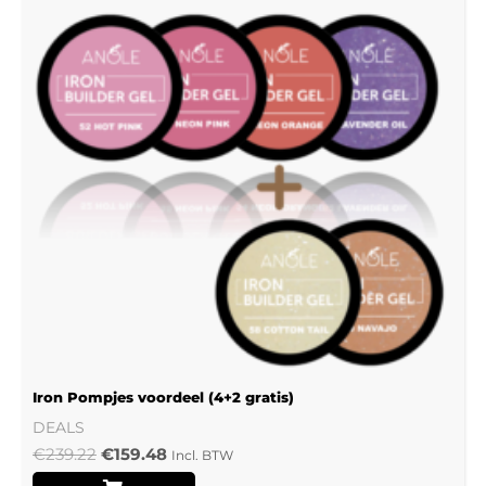
Iron Pompjes voordeel (4+2 gratis)
DEALS
€
239.22
€
159.48
Incl. BTW