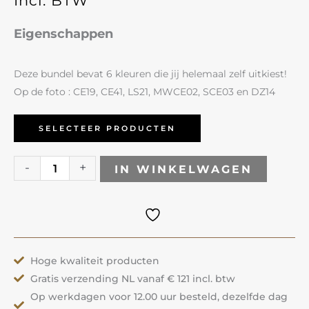
Incl. BTW
was:
is:
Eigenschappen
€101.28.
€84.40.
Deze bundel bevat 6 kleuren die jij helemaal zelf uitkiest!
Op de foto : CE19, CE41, LS21, MWCE02, SCE03 en DZ14
Gelpolish
SELECTEER PRODUCTEN
Voordeelbundel
Specials
-
+
IN WINKELWAGEN
aantal
Hoge kwaliteit producten
Gratis verzending NL vanaf € 121 incl. btw
Op werkdagen voor 12.00 uur besteld, dezelfde dag