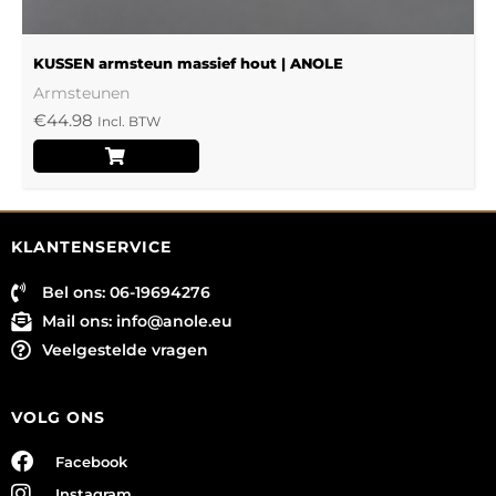
KUSSEN armsteun massief hout | ANOLE
Armsteunen
€
44.98
Incl. BTW
KLANTENSERVICE
Bel ons: 06-19694276
Mail ons:
info@anole.eu
Veelgestelde vragen
VOLG ONS
Facebook
Instagram