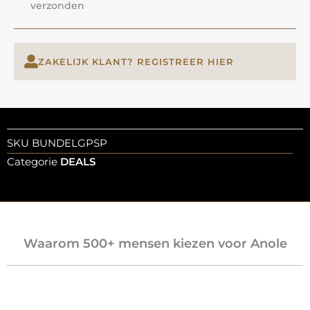
verzonden
ZAKELIJK KLANT? REGISTREER HIER
SKU
BUNDELGPSP
Categorie
DEALS
Waarom 500+ mensen kiezen voor Anole