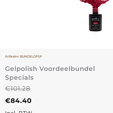
Artikelnr: BUNDELGPSP
Gelpolish Voordeelbundel
Specials
€
101.28
Oorspronkelijke
Huidige
€
84.40
prijs
prijs