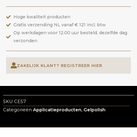
ANOLE
aantal
Hoge kwaliteit producten
Gratis verzending NL vanaf € 121 incl. btw
Op werkdagen voor 12.00 uur besteld, dezelfde dag
verzonden
ZAKELIJK KLANT? REGISTREER HIER
SKU
CE57
Categorieën
Applicatieproducten
,
Gelpolish