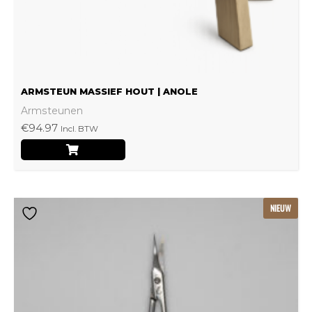
op
de
productpagina
ARMSTEUN MASSIEF HOUT | ANOLE
Armsteunen
€
94.97
Incl. BTW
NIEUW