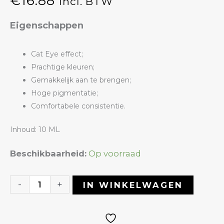
€
16.88
Incl. BTW
Eigenschappen
Cat Eye effect;
Prachtige kleuren;
Gemakkelijk aan te brengen;
Hoge pigmentatie;
Comfortabele consistentie.
Inhoud: 10 ML
Gelpolish
Beschikbaarheid:
Op voorraad
57
Cat
-
+
IN WINKELWAGEN
Eye
|