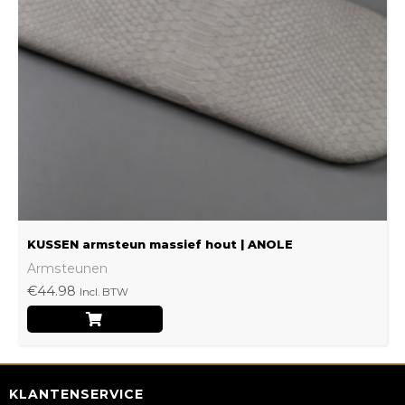
optie
kan
gekozen
worden
op
de
productpagina
KUSSEN armsteun massief hout | ANOLE
Armsteunen
€
44.98
Incl. BTW
KLANTENSERVICE