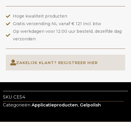
ANOLE
aantal
Hoge kwaliteit producten
Gratis verzending NL vanaf € 121 incl. btw
Op werkdagen voor 12.00 uur besteld, dezelfde dag
verzonden
ZAKELIJK KLANT? REGISTREER HIER
SKU
CE54
Categorieën
Applicatieproducten
,
Gelpolish