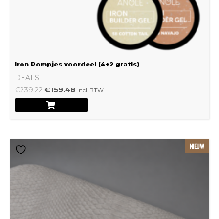
Iron Pompjes voordeel (4+2 gratis)
DEALS
€
239.22
€
159.48
Incl. BTW
Dit
NIEUW
product
heeft
meerdere
variaties.
Deze