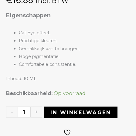
€
16.88
Incl. BTW
Eigenschappen
Cat Eye effect;
Prachtige kleuren;
Gemakkelijk aan te brengen;
Hoge pigmentatie;
Comfortabele consistentie.
Inhoud: 10 ML
Gelpolish
Beschikbaarheid:
Op voorraad
54
Cat
-
+
IN WINKELWAGEN
Eye
|