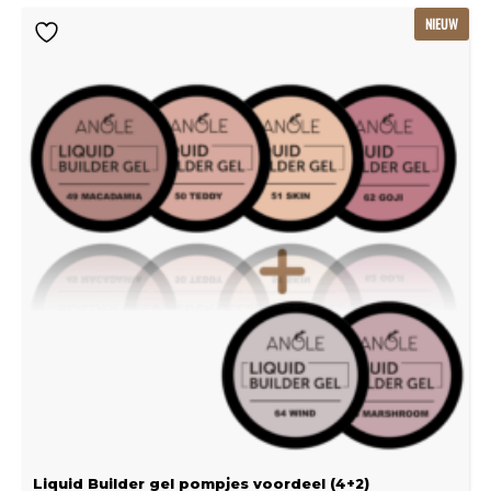
Oorspronkelijke
Huidige
NIEUW
prijs
prijs
was:
is:
€115.80.
€77.20.
Liquid Builder gel pompjes voordeel (4+2)