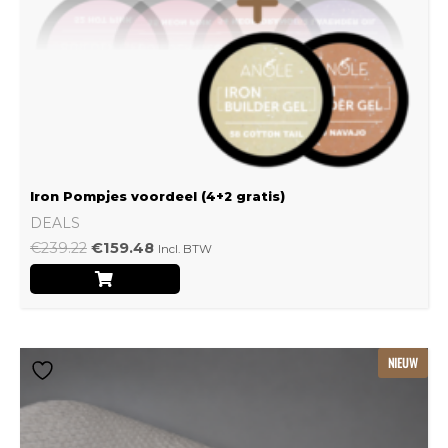
Iron Pompjes voordeel (4+2 gratis)
DEALS
€
239.22
€
159.48
Incl. BTW
Dit
NIEUW
product
heeft