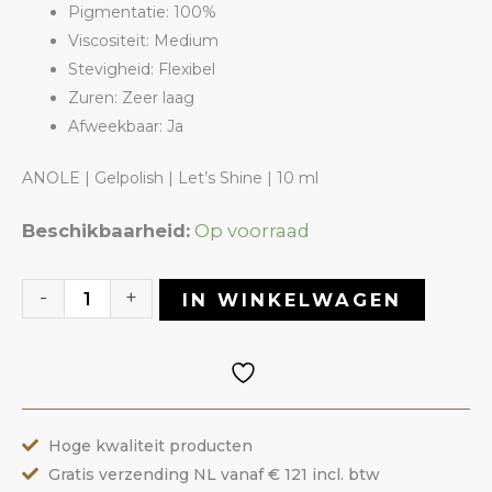
Pigmentatie: 100%
Viscositeit: Medium
Stevigheid: Flexibel
Zuren: Zeer laag
Afweekbaar: Ja
ANOLE | Gelpolish | Let’s Shine | 10 ml
Gelpolish
Beschikbaarheid:
Op voorraad
53
Let's
-
+
IN WINKELWAGEN
Shine
|
ANOLE
aantal
Hoge kwaliteit producten
Gratis verzending NL vanaf € 121 incl. btw