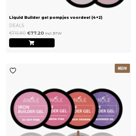
Liquid Builder gel pompjes voordeel (4+2)
DEALS
€
115.80
€
77.20
Incl. BTW
Oorspronkelijke
Huidige
NIEUW
prijs
prijs
was:
is:
€239.22.
€159.48.