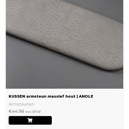
meerdere
variaties.
Deze
optie
kan
gekozen
worden
op
de
productpagina
KUSSEN armsteun massief hout | ANOLE
Armsteunen
€
44.98
Incl. BTW