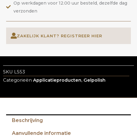
Op werkdagen voor 12.00 uur besteld, dezelfde dag
verzonden
ZAKELIJK KLANT? REGISTREER HIER
SKU
LS53
Categorieën
Applicatieproducten
,
Gelpolish
Beschrijving
Aanvullende informatie