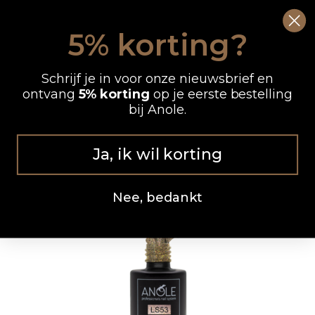
Ga
0
Wink
naar
5% korting?
de
OP WERKDAGEN VOOR 12.00 UUR BESTELD, DEZELFDE DAG VERZONDEN
inhoud
Schrijf je in voor onze nieuwsbrief en
ontvang
5% korting
op je eerste bestelling
bij Anole.
Ja, ik wil korting
Nee, bedankt