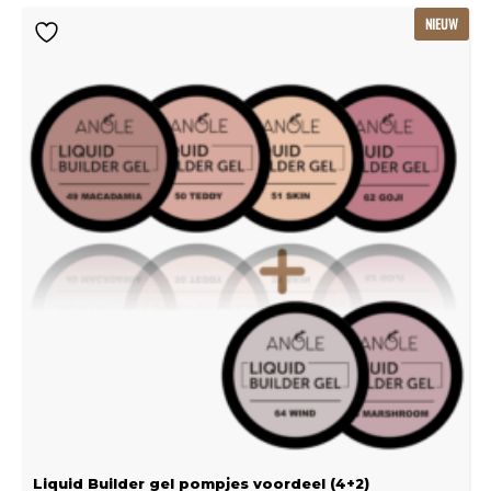
Oorspronkelijke
Huidige
NIEUW
prijs
prijs
was:
is:
€115.80.
€77.20.
Liquid Builder gel pompjes voordeel (4+2)