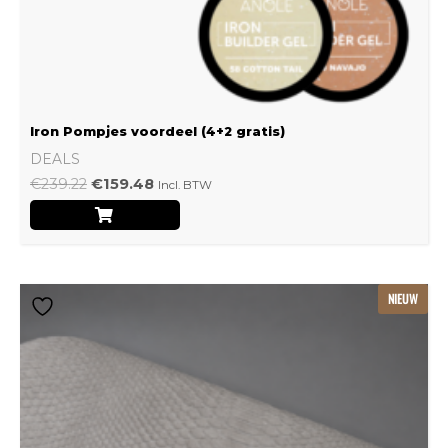
Iron Pompjes voordeel (4+2 gratis)
DEALS
€
239.22
€
159.48
Incl. BTW
Dit
NIEUW
product
heeft
meerdere
variaties.
Deze