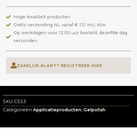
ANOLE
aantal
Hoge kwaliteit producten
Gratis verzending NL vanaf € 121 incl. btw
Op werkdagen voor 12.00 uur besteld, dezelfde dag
verzonden
ZAKELIJK KLANT? REGISTREER HIER
SKU
CE53
Categorieën
Applicatieproducten
,
Gelpolish