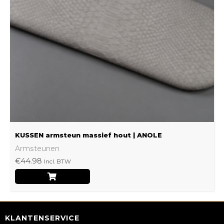
optie
kan
gekozen
worden
op
de
productpagina
KUSSEN armsteun massief hout | ANOLE
Armsteunen
€
44.98
Incl. BTW
KLANTENSERVICE