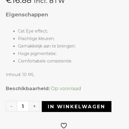
€
16.88
Incl. BTW
Eigenschappen
Cat Eye effect;
Prachtige kleuren;
Gemakkelijk aan te brengen;
Hoge pigmentatie;
Comfortabele consistentie.
Inhoud: 10 ML
Gelpolish
Beschikbaarheid:
Op voorraad
53
Cat
-
+
IN WINKELWAGEN
Eye
|