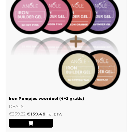
Iron Pompjes voordeel (4+2 gratis)
DEALS
€
239.22
€
159.48
Incl. BTW