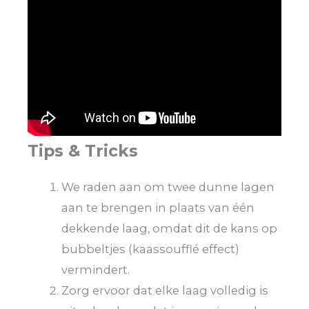
Tips & Tricks
We raden aan om twee dunne lagen
aan te brengen in plaats van één
dekkende laag, omdat dit de kans op
bubbeltjes (kaassoufflé effect)
vermindert.
Zorg ervoor dat elke laag volledig is