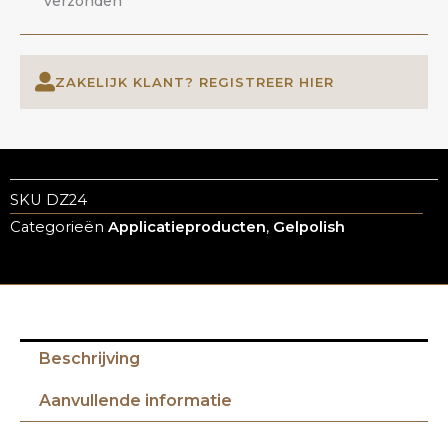
verzonden
ZAKELIJK KLANT? REGISTREER HIER
SKU
DZ24
Categorieën
Applicatieproducten
,
Gelpolish
Beschrijving
Aanvullende informatie