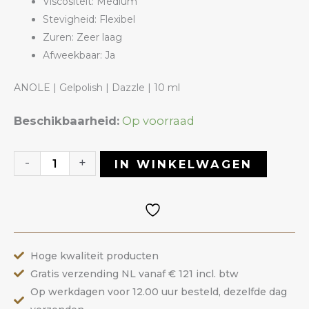
Viscositeit: Medium
Stevigheid: Flexibel
Zuren: Zeer laag
Afweekbaar: Ja
ANOLE | Gelpolish | Dazzle | 10 ml
Gelpolish
Beschikbaarheid:
Op voorraad
24
Dazzle
-
+
IN WINKELWAGEN
|
ANOLE
aantal
Hoge kwaliteit producten
Gratis verzending NL vanaf € 121 incl. btw
Op werkdagen voor 12.00 uur besteld, dezelfde dag