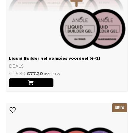
Liquid Builder gel pompjes voordeel (4+2)
DEALS
€
115.80
€
77.20
Incl. BTW
Oorspronkelijke
Huidige
NIEUW
prijs
prijs
was:
is:
€239.22.
€159.48.