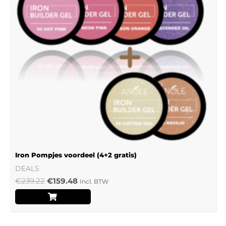
Iron Pompjes voordeel (4+2 gratis)
DEALS
€
239.22
€
159.48
Incl. BTW