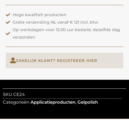
|
ANOLE
Hoge kwaliteit producten
aantal
Gratis verzending NL vanaf € 121 incl. btw
Op werkdagen voor 12.00 uur besteld, dezelfde dag
verzonden
ZAKELIJK KLANT? REGISTREER HIER
SKU
CE24
Categorieën
Applicatieproducten
,
Gelpolish