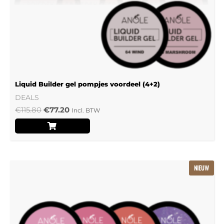
Liquid Builder gel pompjes voordeel (4+2)
DEALS
€
115.80
€
77.20
Incl. BTW
Oorspronkelijke
Huidige
NIEUW
prijs
prijs
was:
is:
€239.22.
€159.48.