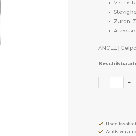
Viscosit
Stevighe
Zuren: Z
Afweekb
ANOLE | Gelpol
Gelpolish
Beschikbaarh
22
Earthy
-
+
Tones
|
ANOLE
aantal
Hoge kwalite
Gratis verzen