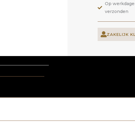
Op werkdagen 
verzonden
ZAKELIJK K