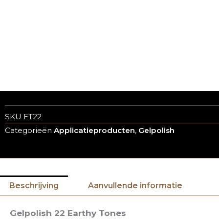
SKU
ET22
Categorieën
Applicatieproducten
,
Gelpolish
Beschrijving
Aanvullende informatie
Gelpolish 22 Earthy Tones