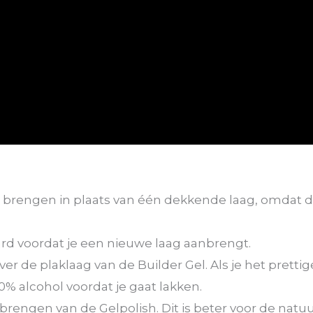
brengen in plaats van één dekkende laag, omdat di
hard voordat je een nieuwe laag aanbrengt.
r de plaklaag van de Builder Gel. Als je het pretti
% alcohol voordat je gaat lakken.
engen van de Gelpolish. Dit is beter voor de natuurl