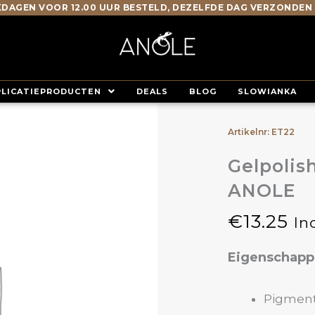
DAGEN VOOR 12.00 UUR BESTELD, DEZELFDE DAG VERZONDEN
PLICATIEPRODUCTEN
DEALS
BLOG
SLOWIANKA
Artikelnr: ET22
Gelpolis
ANOLE
€
13.25
In
Eigenschap
Pigment