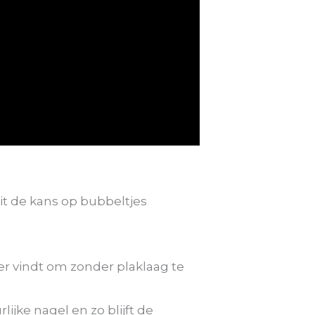
t de kans op bubbeltjes
ger vindt om zonder plaklaag te
ijke nagel en zo blijft de