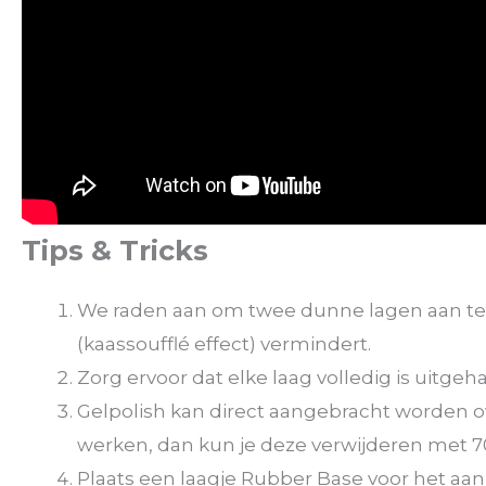
Tips & Tricks
We raden aan om twee dunne lagen aan te 
(kaassoufflé effect) vermindert.
Zorg ervoor dat elke laag volledig is uitge
Gelpolish kan direct aangebracht worden ove
werken, dan kun je deze verwijderen met 70
Plaats een laagje Rubber Base voor het aanbr