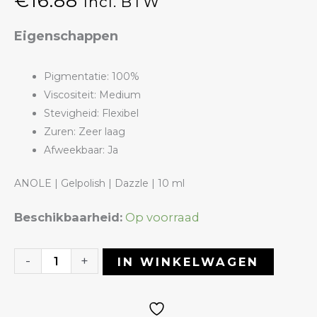
€
16.88
Incl. BTW
Eigenschappen
Pigmentatie: 100%
Viscositeit: Medium
Stevigheid: Flexibel
Zuren: Zeer laag
Afweekbaar: Ja
ANOLE | Gelpolish | Dazzle | 10 ml
Gelpolish
Beschikbaarheid:
Op voorraad
22
Dazzle
-
+
IN WINKELWAGEN
|
ANOLE