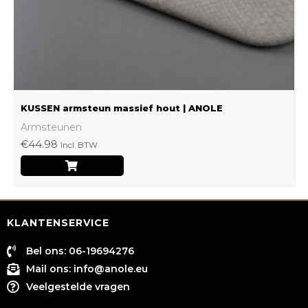
worden
op
de
productpagina
KUSSEN armsteun massief hout | ANOLE
Armsteunen
€
44.98
Incl. BTW
KLANTENSERVICE
Bel ons: 06-19694276
Mail ons:
info@anole.eu
Veelgestelde vragen