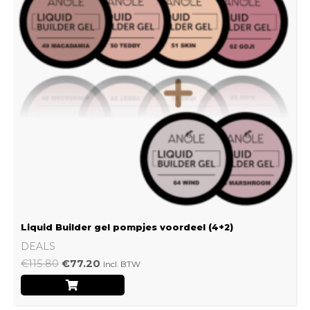
Liquid Builder gel pompjes voordeel (4+2)
DEALS
€
115.80
€
77.20
Incl. BTW