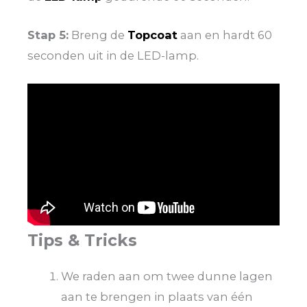
Stap 5:
Breng de
Topcoat
aan en hardt 60
seconden uit in de LED-lamp.
Tips & Tricks
We raden aan om twee dunne lagen
aan te brengen in plaats van één