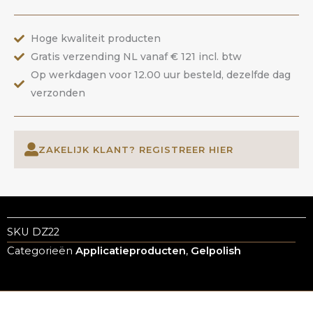
aantal
Hoge kwaliteit producten
Gratis verzending NL vanaf € 121 incl. btw
Op werkdagen voor 12.00 uur besteld, dezelfde dag
verzonden
ZAKELIJK KLANT? REGISTREER HIER
SKU
DZ22
Categorieën
Applicatieproducten
,
Gelpolish