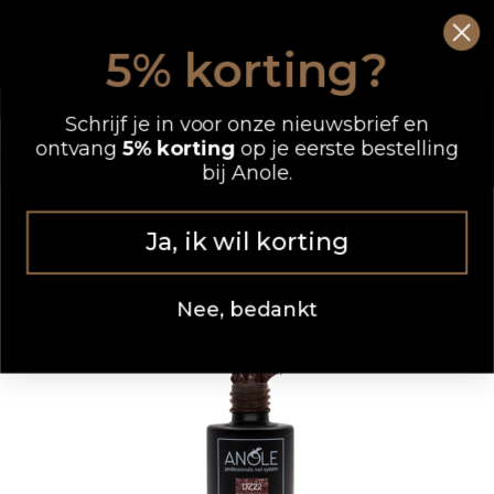
Ga
0
Wink
naar
5% korting?
de
OP WERKDAGEN VOOR 12.00 UUR BESTELD, DEZELFDE DAG VERZONDEN
inhoud
Schrijf je in voor onze nieuwsbrief en
ontvang
5% korting
op je eerste bestelling
bij Anole.
Ja, ik wil korting
Nee, bedankt