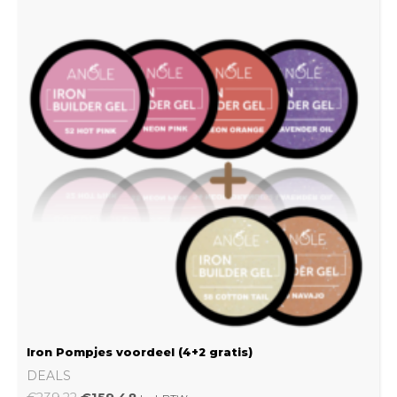
was:
is:
€239.22.
€159.48.
Iron Pompjes voordeel (4+2 gratis)
DEALS