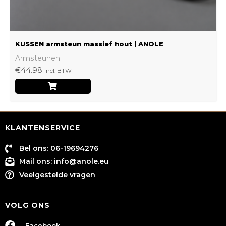
productpagina
KUSSEN armsteun massief hout | ANOLE
Armsteunen
€
44.98
Incl. BTW
KLANTENSERVICE
Bel ons: 06-19694276
Mail ons:
info@anole.eu
Veelgestelde vragen
VOLG ONS
Facebook