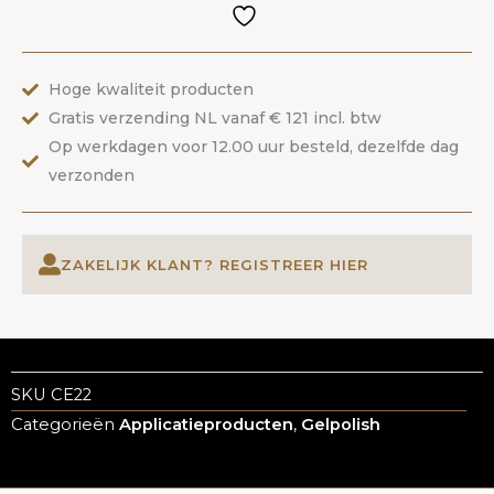
|
ANOLE
aantal
Hoge kwaliteit producten
Gratis verzending NL vanaf € 121 incl. btw
Op werkdagen voor 12.00 uur besteld, dezelfde dag
verzonden
ZAKELIJK KLANT? REGISTREER HIER
SKU
CE22
Categorieën
Applicatieproducten
,
Gelpolish