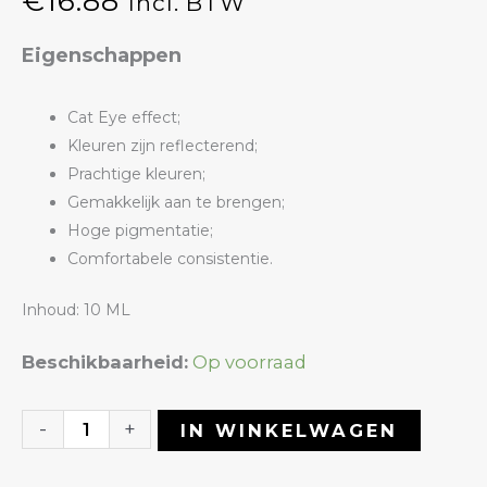
€
16.88
Incl. BTW
Eigenschappen
Cat Eye effect;
Kleuren zijn reflecterend;
Prachtige kleuren;
Gemakkelijk aan te brengen;
Hoge pigmentatie;
Comfortabele consistentie.
Inhoud: 10 ML
Gelpolish
Beschikbaarheid:
Op voorraad
22
Cat
-
+
IN WINKELWAGEN
Eye