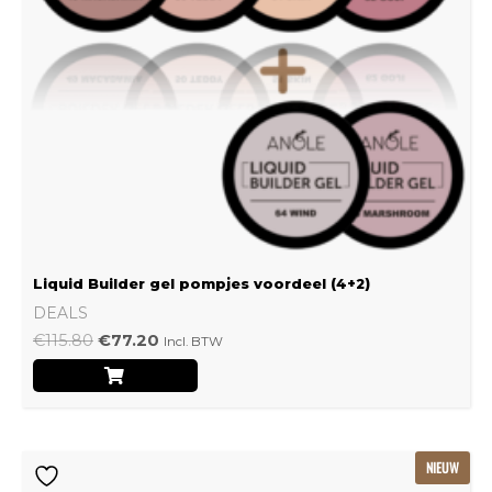
Liquid Builder gel pompjes voordeel (4+2)
DEALS
€
115.80
€
77.20
Incl. BTW
Oorspronkelijke
Huidige
NIEUW
prijs
prijs